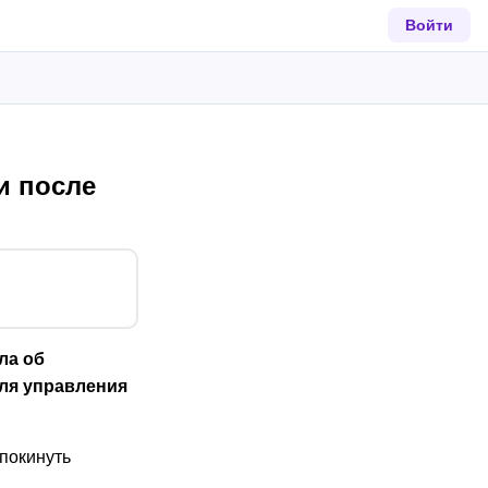
Войти
и после
ла об
ля управления
покинуть