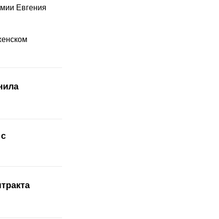
емии Евгения
женском
нила
 с
нтракта