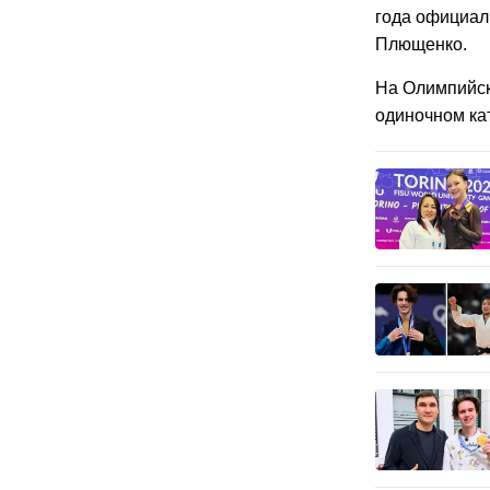
года официал
Плющенко.
На Олимпийск
одиночном ка