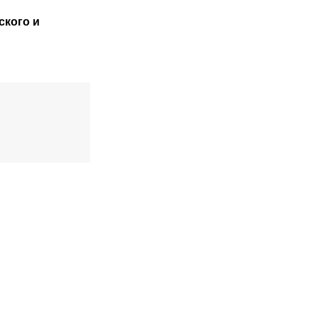
ского
и