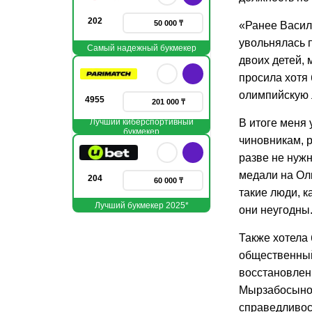
202
50 000 ₸
«Ранее Васил
увольнялась п
Самый надежный букмекер
двоих детей, 
просила хотя 
олимпийскую 
4955
201 000 ₸
Лучший киберспортивный
В итоге меня
букмекер
чиновникам, 
разве не нуж
медали на Ол
204
60 000 ₸
такие люди, к
Лучший букмекер 2025*
они неугодны
Также хотела 
общественный 
восстановлен
Мырзабосынов 
справедливост