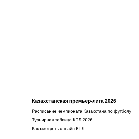
08.08.2026
2
Саралапов
– новый
чемпион,
Гусаров
сенсационн
победил
Женисулы:
итоги Naiza
в Китае
Казахстанская премьер-лига 2026
Расписание чемпионата Казахстана по футболу
Турнирная таблица КПЛ 2026
Как смотреть онлайн КПЛ