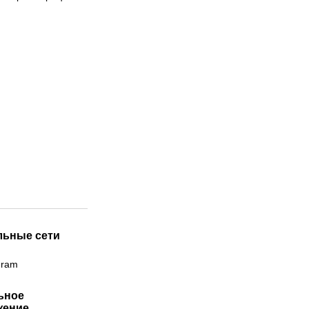
льные сети
gram
ьное
жение