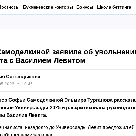
Прогнозы
Букмекерские конторы
Бонусы
Школа беттинга
Самоделкиной заявила об увольнени
та с Василием Левитом
ия Сагындыкова
05.2026
10:46
ер Софьи Самоделкиной Эльмира Турганова рассказа
после Универсиады-2025 и раскритиковала руководите
ны Василия Левита.
ециалиста, незадолго до Универсиады Левит предложил ей 
 собственному желанию.