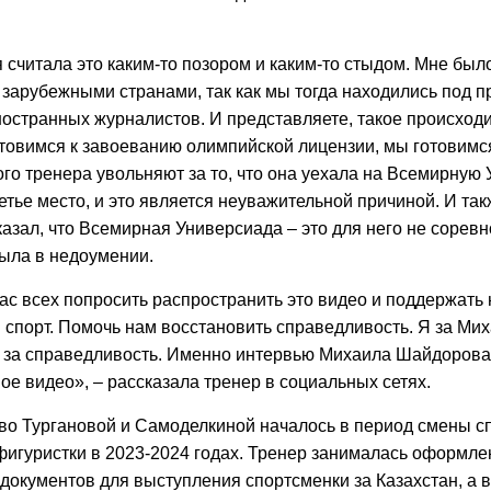
я считала это каким-то позором и каким-то стыдом. Мне был
 зарубежными странами, так как мы тогда находились под 
остранных журналистов. И представляете, такое происход
отовимся к завоеванию олимпийской лицензии, мы готовим
ого тренера увольняют за то, что она уехала на Всемирную 
етье место, и это является неуважительной причиной. И та
азал, что Всемирная Универсиада – это для него не соревн
была в недоумении.
ас всех попросить распространить это видео и поддержать
 спорт. Помочь нам восстановить справедливость. Я за Ми
 за справедливость. Именно интервью Михаила Шайдорова
ое видео», – рассказала тренер в социальных сетях.
во Тургановой и Самоделкиной началось в период смены с
фигуристки в 2023-2024 годах. Тренер занималась оформл
документов для выступления спортсменки за Казахстан, а в