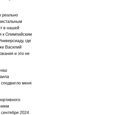
о реально
пристальным
ит в нашей
ся к Олимпийским
Универсиаду, где
кже Василий
ования и это не
 наш
хаила
 сподвигло меня
портивного
ением
 сентябре 2024