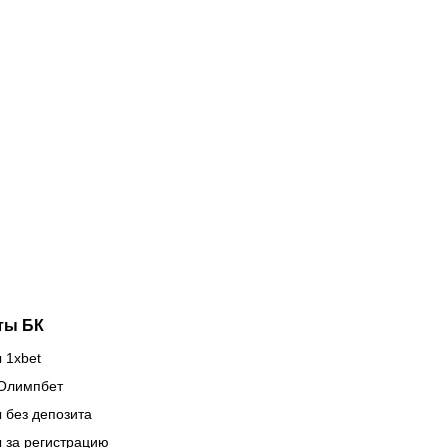
08.2026
13:01
07.08.2026
11:00
мпион
«Хватит
ропы и
разговоров».
аситель
Мейирим
якса»:
Нурсултанов
о такой
возвращается
он ван’т
после
ип –
трехлетней
вый
паузы ради
енер
боя за
орной
титул WBC
захстана
ты БК
 1xbet
Олимпбет
 без депозита
 за регистрацию