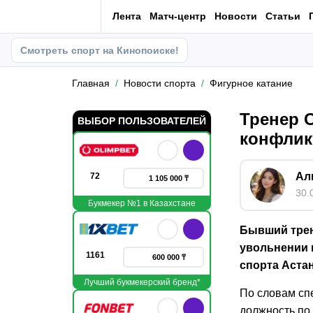
Лента
Матч-центр
Новости
Статьи
Смотреть спорт на Кинопоиске!
Главная
Новости спорта
Фигурное катание
Тренер 
ВЫБОР ПОЛЬЗОВАТЕЛЕЙ
конфлик
Ал
72
1 105 000 ₸
30.
Букмекер №1 в Казахстане
Бывший трен
увольнении 
1161
600 000 ₸
спорта Аста
Лучший букмекерский бренд*
По словам сп
должность по