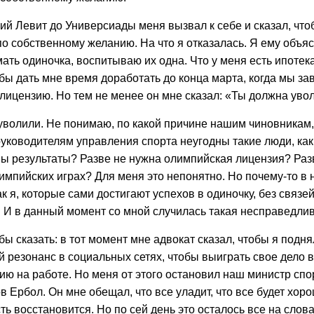
ий Левит до Универсиады меня вызвал к себе и сказал, что
о собственному желанию. На что я отказалась. Я ему объяс
мать одиночка, воспитываю их одна. Что у меня есть ипотека
бы дать мне время доработать до конца марта, когда мы з
лицензию. Но тем не менее он мне сказал: «Ты должна увол
 уволили. Не понимаю, по какой причине нашим чиновника
руководителям управления спорта неугодны такие люди, как
ны результаты? Разве не нужна олимпийская лицензия? Раз
импийских играх? Для меня это непонятно. Но почему-то в
ак я, которые сами достигают успехов в одиночку, без связе
. И в данный момент со мной случилась такая несправедлив
бы сказать: в тот момент мне адвокат сказал, чтобы я подн
резонанс в социальных сетях, чтобы выиграть свое дело в
ию на работе. Но меня от этого остановил наш министр спо
Ербол. Он мне обещал, что все уладит, что все будет хоро
ь восстановится. Но по сей день это осталось все на слов