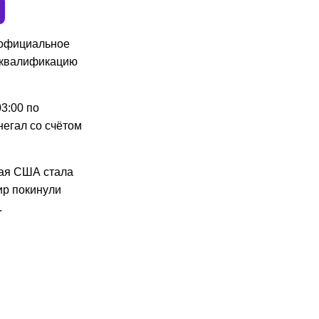
официальное
сквалификацию
3:00 по
егал со счётом
ная США стала
ир покинули
.