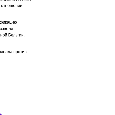
в отношении
ификацию
позволит
ной Бельгии,
финала против