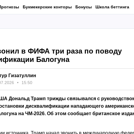
Прогнозы
Букмекерские конторы
Бонусы
Школа беттинга
вонил в ФИФА три раза по поводу
ификации Балогуна
тур Гизатуллин
07.2026
15:50
ША Дональд Трамп трижды связывался с руководств
остановки дисквалификации нападающего американск
логуна на ЧМ-2026. Об этом сообщает британское изда
и источника, Трамп начал звонить в международную феде