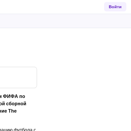
Войти
ом ФИФА по
ой сборной
ние The
рацию футбола с