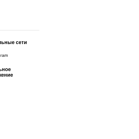
льные сети
gram
ьное
жение