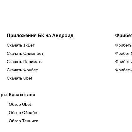
сборной
титул WBC
еврокубках
Казахстана
Приложения БК на Андроид
Фрибе
Скачать 1хБет
Фрибеты
Скачать ОлимпБет
Фрибет 
Скачать Париматч
Фрибеты
Скачать Фонбет
Фрибеты
Скачать Ubet
оры Казахстана
Обзор Ubet
Обзор Ойнабет
Обзор Тенниси