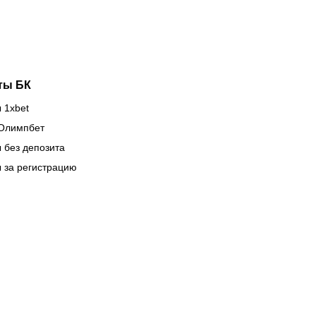
Naiza в
Китае
ты БК
 1xbet
Олимпбет
 без депозита
 за регистрацию