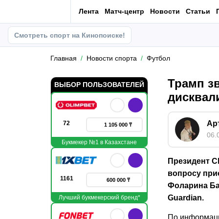
Лента
Матч-центр
Новости
Статьи
Смотреть спорт на Кинопоиске!
Главная
Новости спорта
Футбол
Трамп з
ВЫБОР ПОЛЬЗОВАТЕЛЕЙ
дисквал
Ар
72
1 105 000 ₸
06.
Букмекер №1 в Казахстане
Президент С
вопросу при
1161
600 000 ₸
Фоларина Ба
Guardian.
Лучший букмекерский бренд*
По информаци