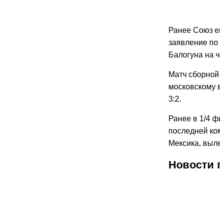
Ранее Союз е
заявление по
Балогуна на 
Матч сборной 
московскому 
3:2.
Ранее в 1/4 
последней ко
Мексика, выле
Новости 