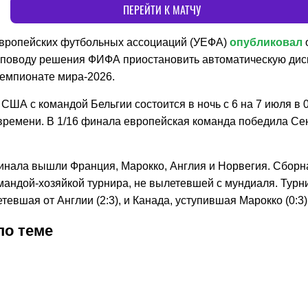
ПЕРЕЙТИ К МАТЧУ
вропейских футбольных ассоциаций (УЕФА)
опубликовал
 поводу решения ФИФА приостановить автоматическую ди
чемпионате мира-2026.
США с командой Бельгии состоится в ночь с 6 на 7 июля в 0
времени. В 1/16 финала европейская команда победила Сен
финала вышли Франция, Марокко, Англия и Норвегия. Сбор
мандой-хозяйкой турнира, не вылетевшей с мундиаля. Турн
тевшая от Англии (2:3), и Канада, уступившая Марокко (0:3)
по теме