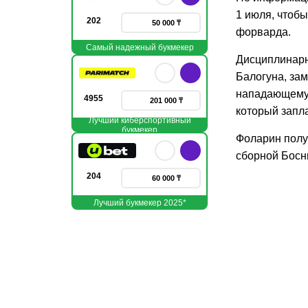
1 июля, чтоб
202
50 000 ₸
форварда.
Самый надежный букмекер
Дисциплинарн
Балогуна, за
нападающему 
4955
201 000 ₸
который запл
Лучший киберспортивный
букмекер
Фоларин полу
сборной Босни
204
60 000 ₸
Лучший букмекер 2025*