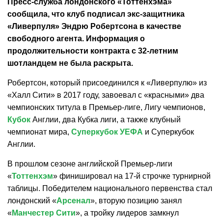
Пресс-служба лондонского «Тоттенхэма»
сообщила, что клуб подписал экс-защитника
«Ливерпуля» Эндрю Робертсона в качестве
свободного агента. Информация о
продолжительности контракта с 32-летним
шотландцем не была раскрыта.
Робертсон, который присоединился к «Ливерпулю» из
«Халл Сити» в 2017 году, завоевал с «красными» два
чемпионских титула в Премьер-лиге, Лигу чемпионов,
Кубок
Англии, два Кубка лиги, а также клубный
чемпионат мира,
Суперкубок УЕФА
и Суперкубок
Англии.
В прошлом сезоне английской Премьер-лиги
«
Тоттенхэм
» финишировал на 17-й строчке турнирной
таблицы. Победителем национального первенства стал
лондонский «
Арсенал
», вторую позицию занял
«
Манчестер Сити
», а тройку лидеров замкнул