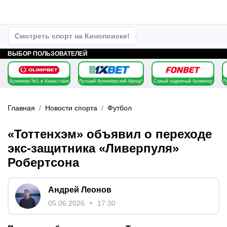
Смотреть спорт на Кинопоиске!
ВЫБОР ПОЛЬЗОВАТЕЛЕЙ
Букмекер №1 в Казахстане
Лучший букмекерский бренд*
Самый надежный букмекер
Л
Главная
Новости спорта
Футбол
«Тоттенхэм» объявил о переходе
экс-защитника «Ливерпуля»
Робертсона
Андрей Леонов
05.06.2026
17:30