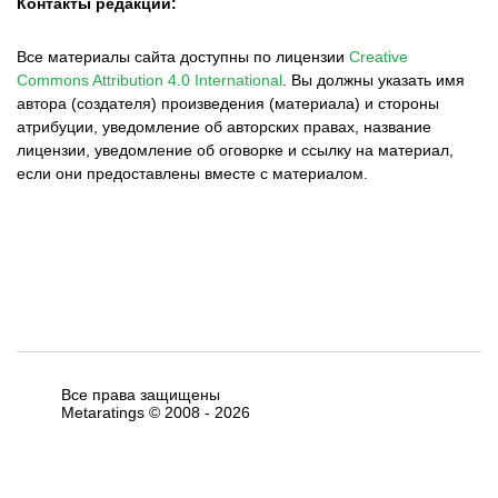
Контакты редакции:
Все материалы сайта доступны по лицензии
Creative
Commons Attribution 4.0 International
.
Вы должны указать имя
автора (создателя) произведения (материала) и стороны
атрибуции, уведомление об авторских правах, название
лицензии, уведомление об оговорке и ссылку на материал,
если они предоставлены вместе с материалом.
Все права защищены
Metaratings © 2008 -
2026