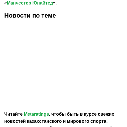
«
Манчестер Юнайтед
».
Новости по теме
05.08.2026
14:58
29.07.2026
13:50
«Тоттенхэм» хочет
Фабрицио Романо:
подписать Гакпо из
вингер «Сити» Савиньо
«Ливерпуля»
перейдет в «Тоттенхэм»
Читайте
Metaratings
, чтобы быть в курсе свежих
новостей
казахстанского
и мирового спорта,