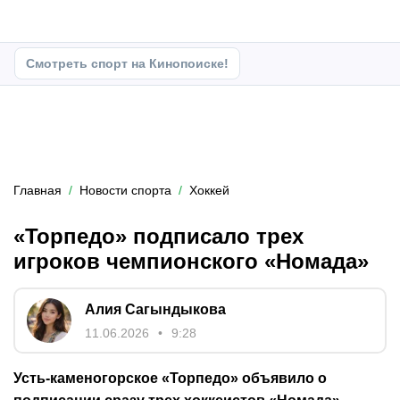
Смотреть спорт на Кинопоиске!
Главная
Новости спорта
Хоккей
«Торпедо» подписало трех
игроков чемпионского «Номада»
Алия Сагындыкова
11.06.2026
9:28
Усть-каменогорское «Торпедо» объявило о