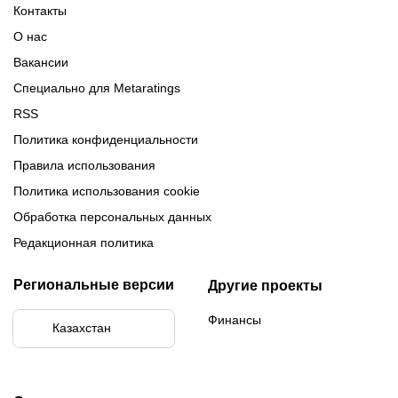
Обзор 1xBet
Обзор Ойнабет
Контакты
Обзор Париматч
Обзор Тенниси
О нас
Вакансии
Специально для Metaratings
RSS
Политика конфиденциальности
Правила использования
Политика использования cookie
Обработка персональных данных
Редакционная политика
Региональные версии
Другие проекты
Финансы
Казахстан