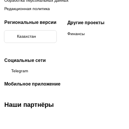
Обработка персональных данных
Редакционная политика
Региональные версии
Другие проекты
Финансы
Казахстан
Социальные сети
Telegram
Мобильное приложение
Наши партнёры