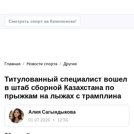
Смотреть спорт на Кинопоиске!
Главная
Новости спорта
Другие
Титулованный специалист вошел
в штаб сборной Казахстана по
прыжкам на лыжах с трамплина
Алия Сагындыкова
01.07.2026
12:55