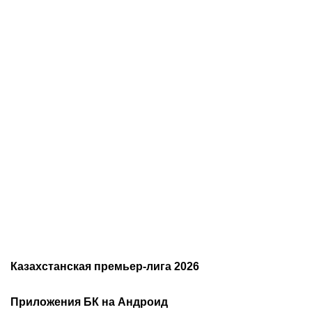
09.08.2026
16:00
08.08.2026
23:40
Нургожай спас карьеру в
Саралапов – новый
UFC, Салкиллд
чемпион, Гусаров
«задушил» элитного
сенсационно победил
борца: итоги турнира в
Женисулы: итоги Naiza в
Лас-Вегасе
Китае
Казахстанская премьер-лига 2026
Расписание чемпионата
2026
Приложения БК на Андроид
Казахстана по футболу