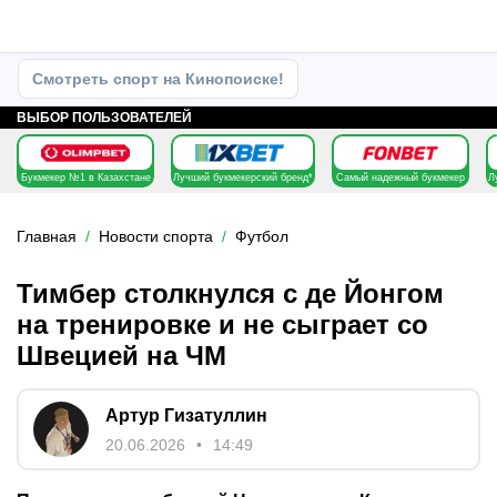
Смотреть спорт на Кинопоиске!
ВЫБОР ПОЛЬЗОВАТЕЛЕЙ
Букмекер №1 в Казахстане
Лучший букмекерский бренд*
Самый надежный букмекер
Л
Главная
Новости спорта
Футбол
Тимбер столкнулся с де Йонгом
на тренировке и не сыграет со
Швецией на ЧМ
Артур Гизатуллин
20.06.2026
14:49