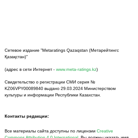
ФК «Кайрат»
ФК «Астана»
ФК «Тобол»
Сетевое издание "Metaratings Qazaqstan (Метарейтингс
Қазақстан)"
(адрес в сети Интернет -
www.meta-ratings.kz
)
Свидетельство о регистрации СМИ серия №
KZ06VPY00089840 выдано 29.03.2024 Министерством
культуры и информации Республики Казахстан.
Контакты редакции:
Все материалы сайта доступны по лицензии
Creative
Commons Attribution 4.0 International
.
Вы должны указать имя