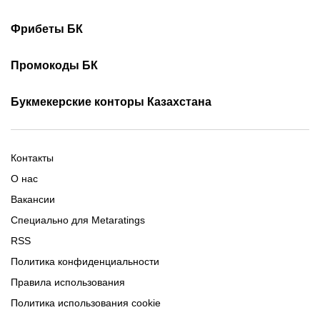
Как смотреть онлайн КПЛ
Турнирная таблица КПЛ
Скачать 1хБет
Скачать Фонбет
Фрибеты БК
Скачать ОлимпБет
Скачать Ubet
Фрибеты 1xbet
Фрибеты без депозита
Скачать Париматч
Промокоды БК
Фрибет Олимпбет
Фрибеты за регистрацию
Промокоды Олимп Бет
Промокоды Ubet
Букмекерские конторы Казахстана
Промокод 1xBet
Промокоды Тенниси
Обзор Олимпбет
Обзор Ubet
Промокоды Париматч
Обзор 1xBet
Обзор Ойнабет
Контакты
Обзор Париматч
Обзор Тенниси
О нас
Вакансии
Специально для Metaratings
RSS
Политика конфиденциальности
Правила использования
Политика использования cookie