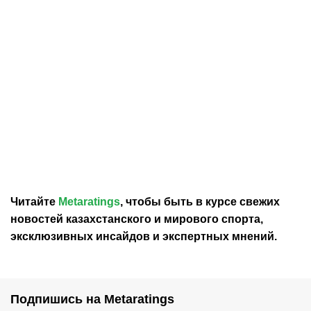
30.07.2026
12:29
30.07.2026
0:39
Карло Анчелотти назвал
В Федерации футбола
главный минус Неймара
Франции выразили
на ЧМ-2026
отношение к плану
Инфантино продать долю
в ЧМ
Читайте
Metaratings
, чтобы быть в курсе свежих
новостей
казахстанского
и мирового спорта,
эксклюзивных инсайдов и экспертных мнений.
Подпишись на Metaratings