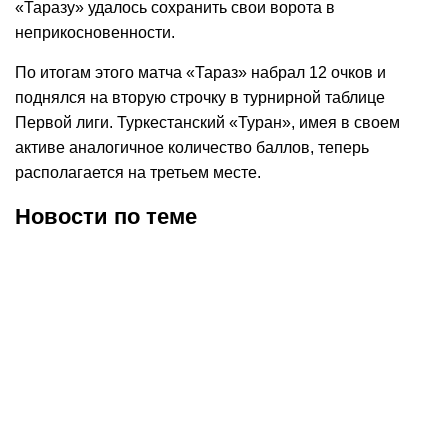
«Таразу» удалось сохранить свои ворота в
неприкосновенности.
По итогам этого матча «Тараз» набрал 12 очков и
поднялся на вторую строчку в турнирной таблице
Первой лиги. Туркестанский «Туран», имея в своем
активе аналогичное количество баллов, теперь
располагается на третьем месте.
Новости по теме
07.08.2026
21:53
02.08.2026
21:17
«Туран» разгромил
Самат Смаков объявил
«Астану М» в матче
об уходе из «Турана» и