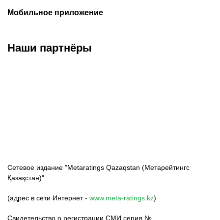
Мобильное приложение
Наши партнёры
ФК «Кайрат»
ФК «Астана»
ФК «Тобол»
Сетевое издание "Metaratings Qazaqstan (Метарейтингс
Қазақстан)"
(адрес в сети Интернет -
www.meta-ratings.kz
)
Свидетельство о регистрации СМИ серия №