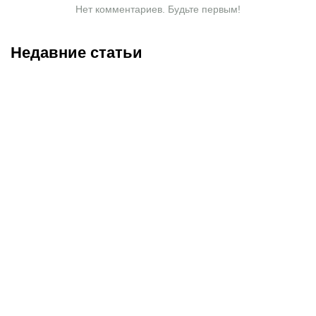
Нет комментариев. Будьте первым!
Недавние статьи
08.08.2026
23:40
08.08.2026
19:19
Саралапов – новый
С кем и когда играет
чемпион, Гусаров
Сатпаев за «Челси»:
сенсационно победил
полное расписание
Женисулы: итоги Naiza в
матчей лондонцев на
Китае
предсезонке-2026