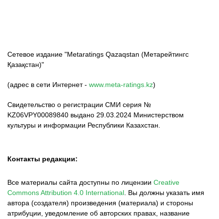
Сетевое издание "Metaratings Qazaqstan (Метарейтингс
Қазақстан)"
(адрес в сети Интернет -
www.meta-ratings.kz
)
Свидетельство о регистрации СМИ серия №
KZ06VPY00089840 выдано 29.03.2024 Министерством
культуры и информации Республики Казахстан.
Контакты редакции:
Все материалы сайта доступны по лицензии
Creative
Commons Attribution 4.0 International
.
Вы должны указать имя
автора (создателя) произведения (материала) и стороны
атрибуции, уведомление об авторских правах, название