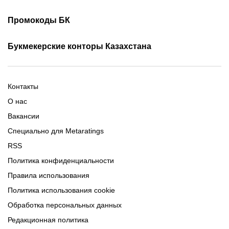
Скачать ОлимпБет
Скачать Ubet
Фрибеты 1xbet
Фрибеты без депозита
Скачать Париматч
Промокоды БК
Фрибет Олимпбет
Фрибеты за регистрацию
Промокоды Олимп Бет
Промокоды Ubet
Букмекерские конторы Казахстана
Промокод 1xBet
Промокоды Тенниси
Обзор Олимпбет
Обзор Ubet
Промокоды Париматч
Обзор 1xBet
Обзор Ойнабет
Контакты
Обзор Париматч
Обзор Тенниси
О нас
Вакансии
Специально для Metaratings
RSS
Политика конфиденциальности
Правила использования
Политика использования cookie
Обработка персональных данных
Редакционная политика