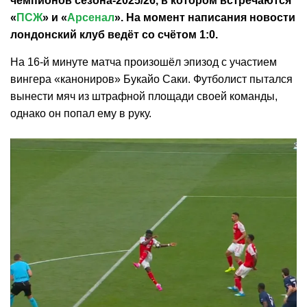
чемпионов сезона-2025/26, в котором встречаются
«
ПСЖ
» и «
Арсенал
». На момент написания новости
лондонский клуб ведёт со счётом 1:0.
На 16‑й минуте матча произошёл эпизод с участием
вингера «канониров» Букайо Саки. Футболист пытался
вынести мяч из штрафной площади своей команды,
однако он попал ему в руку.