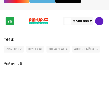
76
2 500 000 ₸
Теги
:
PIN-UP.KZ
ФУТБОЛ
ФК АСТАНА
АФК «КАЙРАТ»
Рейтинг
:
5