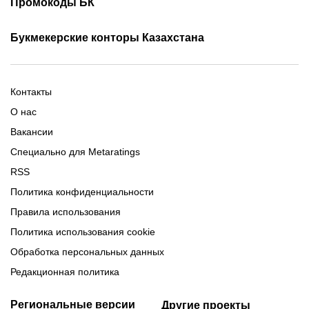
Промокоды БК
Фрибет Олимпбет
Фрибеты за регистрацию
Промокоды Олимп Бет
Промокоды Ubet
Букмекерские конторы Казахстана
Промокод 1xBet
Промокоды Тенниси
Обзор Олимпбет
Обзор Ubet
Промокоды Париматч
Обзор 1xBet
Обзор Ойнабет
Контакты
Обзор Париматч
Обзор Тенниси
О нас
Вакансии
Специально для Metaratings
RSS
Политика конфиденциальности
Правила использования
Политика использования cookie
Обработка персональных данных
Редакционная политика
Региональные версии
Другие проекты