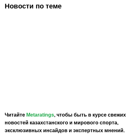
Новости по теме
30.07.2026
12:29
30.07.2026
0:39
Карло Анчелотти назвал
В Федерации футбола
главный минус Неймара
Франции выразили
на ЧМ-2026
отношение к плану
Инфантино продать долю
в ЧМ
Читайте
Metaratings
, чтобы быть в курсе свежих
новостей
казахстанского
и мирового спорта,
эксклюзивных инсайдов и экспертных мнений.