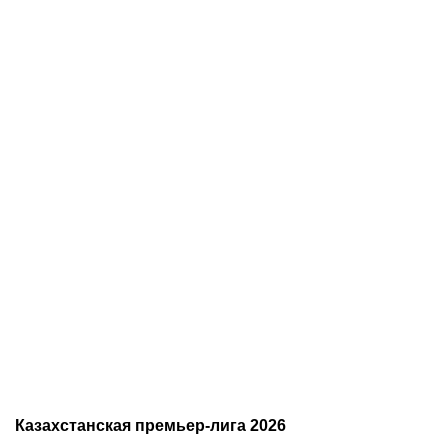
07.08.2026
11:00
07.08.2026
2:30
«Хватит разговоров».
«Тобол» крупно проиграл
Мейирим Нурсултанов
«Партизану»: Казахстан
возвращается после
близок к потере ещё
трехлетней паузы ради
одного клуба в
боя за титул WBC
еврокубках
Казахстанская премьер-лига 2026