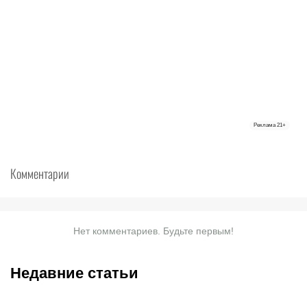
Реклама
21+
Комментарии
Нет комментариев. Будьте первым!
Недавние статьи