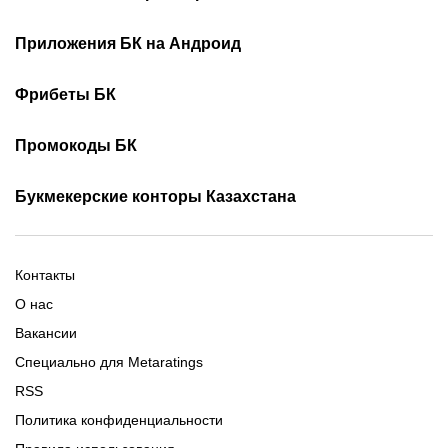
Расписание чемпионата
2026
Приложения БК на Андроид
Казахстана по футболу
Как смотреть онлайн КПЛ
Турнирная таблица КПЛ
Скачать 1хБет
Скачать Фонбет
Фрибеты БК
Скачать ОлимпБет
Скачать Ubet
Фрибеты 1xbet
Фрибеты без депозита
Скачать Париматч
Промокоды БК
Фрибет Олимпбет
Фрибеты за регистрацию
Промокоды Олимп Бет
Промокоды Ubet
Букмекерские конторы Казахстана
Промокод 1xBet
Промокоды Тенниси
Обзор Олимпбет
Обзор Ubet
Промокоды Париматч
Обзор 1xBet
Обзор Ойнабет
Контакты
Обзор Париматч
Обзор Тенниси
О нас
Вакансии
Специально для Metaratings
RSS
Политика конфиденциальности