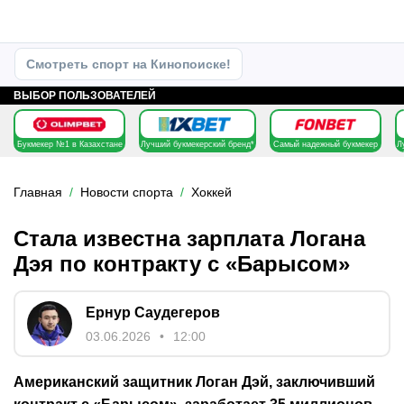
Смотреть спорт на Кинопоиске!
ВЫБОР ПОЛЬЗОВАТЕЛЕЙ
Букмекер №1 в Казахстане
Лучший букмекерский бренд*
Самый надежный букмекер
Л
Главная
Новости спорта
Хоккей
Стала известна зарплата Логана
Дэя по контракту с «Барысом»
Ернур Саудегеров
03.06.2026
12:00
Американский защитник Логан Дэй, заключивший