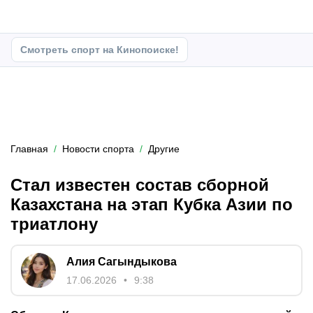
Смотреть спорт на Кинопоиске!
Главная
Новости спорта
Другие
Стал известен состав сборной
Казахстана на этап Кубка Азии по
триатлону
Алия Сагындыкова
17.06.2026
9:38