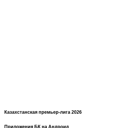
07.08.2026
13:01
07.08.2026
11:00
Чемпион Европы и
«Хватит разговоров».
спаситель «Аякса»: кто
Мейирим Нурсултанов
такой Джон ван’т Схип –
возвращается после
новый тренер сборной
трехлетней паузы ради
Казахстана
боя за титул WBC
Казахстанская премьер-лига 2026
Расписание чемпионата
2026
Приложения БК на Андроид