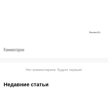
Реклама
21+
Комментарии
Нет комментариев. Будьте первым!
Недавние статьи