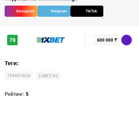
Instagram
Telegram
TikTok
79
600 000 ₸
Теги
:
ТРИАТЛОН
1XBET.KZ
Рейтинг
:
5