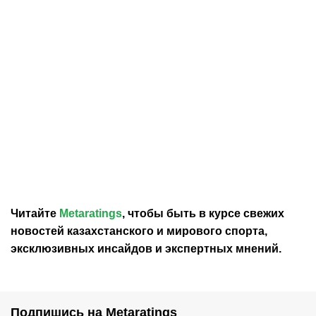
21.07.2026
13:41
18.07.2026
19:29
Сборная Казахстана
Диана Ержанова
объявила состав на этап
принесла Казахстану
Кубка Азии по триатлону
золото на юниорском
Кубке Европы по
триатлону
Читайте
Metaratings
, чтобы быть в курсе свежих
новостей
казахстанского
и мирового спорта,
эксклюзивных инсайдов и экспертных мнений.
Подпишись на Metaratings