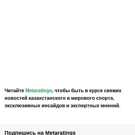
30.07.2026
12:29
30.07.2026
0:39
Карло Анчелотти назвал
В Федерации футбола
главный минус Неймара
Франции выразили
на ЧМ-2026
отношение к плану
Инфантино продать долю
в ЧМ
Читайте
Metaratings
, чтобы быть в курсе свежих
новостей
казахстанского
и мирового спорта,
эксклюзивных инсайдов и экспертных мнений.
Подпишись на Metaratings