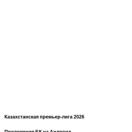
05.08.2026
22:07
05.08.2026
21:03
Где смотреть матч
Титульные бои
«Партизан» – «Тобол»
Женисулы – Гусаров и
онлайн в прямом эфире 7
Саралапов – Кенесбеков:
августа?
анонс турнира Naiza в
Китае
Казахстанская премьер-лига 2026
Расписание чемпионата
2026
Приложения БК на Андроид