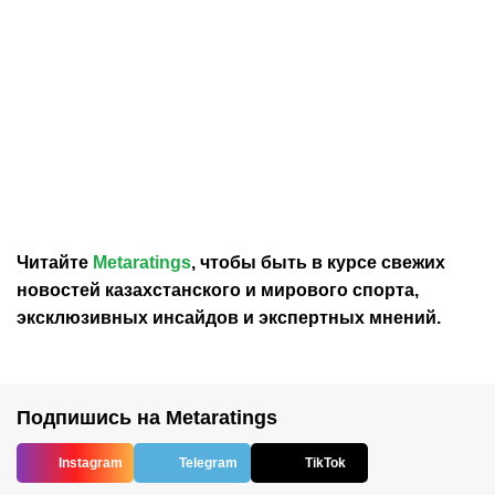
30.07.2026
12:29
30.07.2026
0:39
Карло Анчелотти назвал
В Федерации футбола
главный минус Неймара
Франции выразили
на ЧМ-2026
отношение к плану
Инфантино продать долю
в ЧМ
Читайте
Metaratings
, чтобы быть в курсе свежих
новостей
казахстанского
и мирового спорта,
эксклюзивных инсайдов и экспертных мнений.
Подпишись на Metaratings
Instagram
Telegram
TikTok