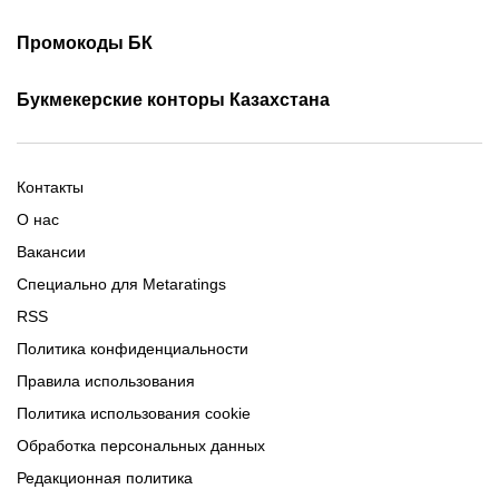
Скачать ОлимпБет
Скачать Ubet
Фрибеты 1xbet
Фрибеты без депозита
Скачать Париматч
Промокоды БК
Фрибет Олимпбет
Фрибеты за регистрацию
Промокоды Олимп Бет
Промокоды Ubet
Букмекерские конторы Казахстана
Промокод 1xBet
Промокоды Тенниси
Обзор Олимпбет
Обзор Ubet
Промокоды Париматч
Обзор 1xBet
Обзор Ойнабет
Контакты
Обзор Париматч
Обзор Тенниси
О нас
Вакансии
Специально для Metaratings
RSS
Политика конфиденциальности
Правила использования
Политика использования cookie
Обработка персональных данных
Редакционная политика