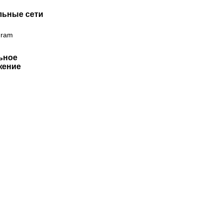
льные сети
gram
ьное
жение