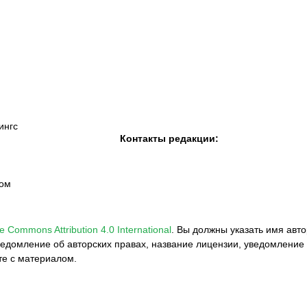
К «Тобол»
ФК «Шахтер»
Футзальный клуб
«Семей»
ингс
Контакты редакции:
вом
e Commons Attribution 4.0 International
.
Вы должны указать имя авто
едомление об авторских правах, название лицензии, уведомление 
те с материалом.