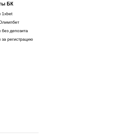
ты БК
 1xbet
Олимпбет
 без депозита
 за регистрацию