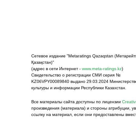
ФК «Кайрат»
ФК «Астана»
Ф
Сетевое издание "Metaratings Qazaqstan (Метарейт
Қазақстан)"
(адрес в сети Интернет -
www.meta-ratings.kz
)
Свидетельство о регистрации СМИ серия №
KZ06VPY00089840 выдано 29.03.2024 Министерст
культуры и информации Республики Казахстан.
Все материалы сайта доступны по лицензии
Creativ
произведения (материала) и стороны атрибуции, ув
ссылку на материал, если они предоставлены вмес