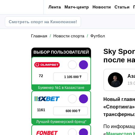
Лента
Матч-центр
Новости
Статьи
Смотреть спорт на Кинопоиске!
Главная
Новости спорта
Футбол
Sky Spo
ВЫБОР ПОЛЬЗОВАТЕЛЕЙ
после н
Аз
72
1 105 000 ₸
19.
Букмекер №1 в Казахстане
Новый главн
«Спортинга»
1161
600 000 ₸
трансферных
Лучший букмекерский бренд*
По информации
«
Манчестер 