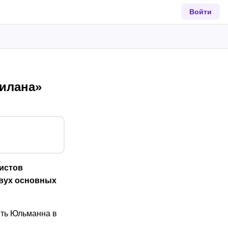
Войти
Милана»
истов
двух основных
сить Юльманна в