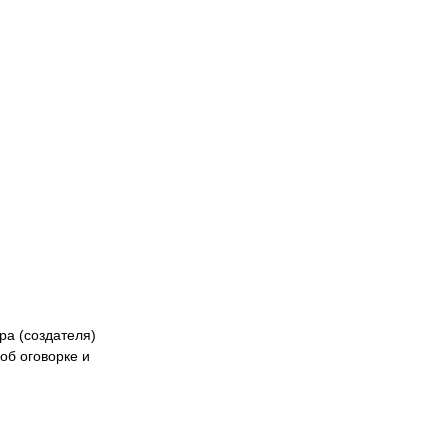
Naiza
БК «Астана»
ФК «Жетысу»
Феде
кибер
Казах
ра (создателя)
об оговорке и