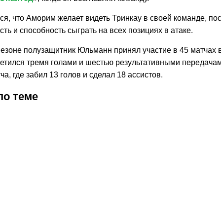
я, что Аморим желает видеть Тринкау в своей команде, пос
ть и способность сыграть на всех позициях в атаке.
езоне полузащитник Юльманн принял участие в 45 матчах в
метился тремя голами и шестью результативными передачам
ча, где забил 13 голов и сделал 18 ассистов.
по теме
06.2026
0:42
16.06.2026
21:25
14.06.2026
10:27
09.05.2026
3:33
06.01.2026
11:36
05.01.2026
22:30
05.01.2026
22:46
05.
бен
The
Рубен
AS:
Моуринью
Стало
Рио
«М
орим —
Athletic:
Аморим
Аморим
отреагировал
известно,
Фердинан
Юн
вый
«Милан»
может
—
на
сколько
назвал
на