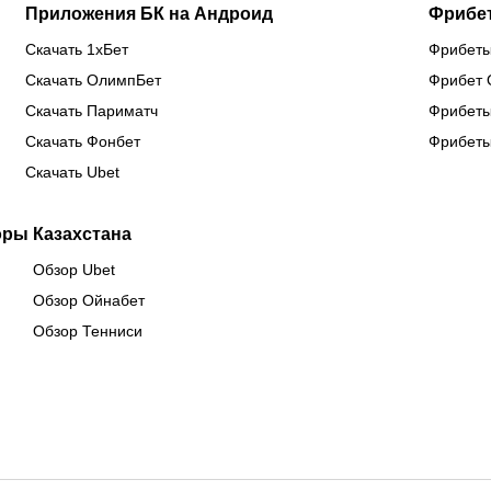
Приложения БК на Андроид
Фрибе
Скачать 1хБет
Фрибеты
Скачать ОлимпБет
Фрибет 
Скачать Париматч
Фрибеты
Скачать Фонбет
Фрибеты
Скачать Ubet
оры Казахстана
Обзор Ubet
Обзор Ойнабет
Обзор Тенниси