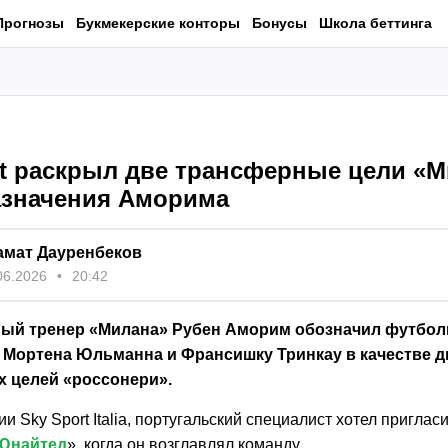
Прогнозы
Букмекерские конторы
Бонусы
Школа беттинга
rt раскрыл две трансферные цели «
азначения Аморима
амат Дауренбеков
06.2026
20:42
ый тренер «Милана» Рубен Аморим обозначил футбол
 Мортена Юльманна и Франсишку Тринкау в качестве 
 целей «россонери».
 Sky Sport Italia, португальский специалист хотел пригла
Юнайтед
», когда он возглавлял команду.