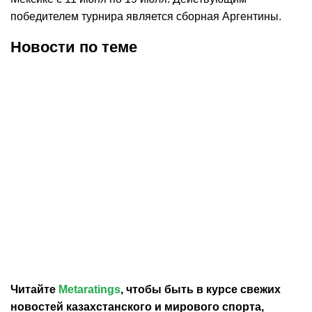
победителем турнира является сборная Аргентины.
Новости по теме
30.07.2026
12:29
30.07.2026
0:39
Карло Анчелотти назвал
В Федерации футбола
главный минус Неймара
Франции выразили
на ЧМ-2026
отношение к плану
Инфантино продать долю
в ЧМ
Читайте
Metaratings
, чтобы быть в курсе свежих
новостей
казахстанского
и мирового спорта,