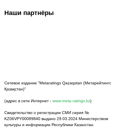
Наши партнёры
ФК «Кайрат»
ФК «Астана»
ФК «Тобол»
Сетевое издание "Metaratings Qazaqstan (Метарейтингс
Қазақстан)"
(адрес в сети Интернет -
www.meta-ratings.kz
)
Свидетельство о регистрации СМИ серия №
KZ06VPY00089840 выдано 29.03.2024 Министерством
культуры и информации Республики Казахстан.