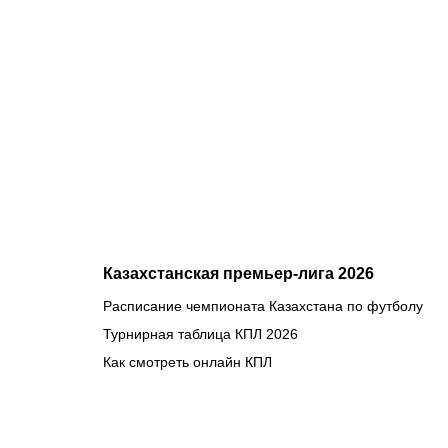
смотреть
матч
«Партизан»
– «Тобол»
онлайн в
прямом
эфире 7
августа?
Казахстанская премьер-лига 2026
Расписание чемпионата Казахстана по футболу
Турнирная таблица КПЛ 2026
Как смотреть онлайн КПЛ