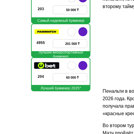
второму тайм
203
50 000 ₸
Самый надежный букмекер
4955
201 000 ₸
Лучший киберспортивный
букмекер
204
60 000 ₸
Лучший букмекер 2025*
Пенальти в в
2026 года. К
получала прав
«красные кре
Во втором ту
Матч пройдёт