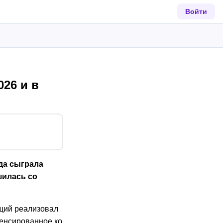
Войти
26 и в
да сыграла
шилась со
щий реализовал
пенсированное ко