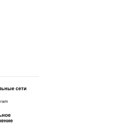
льные сети
gram
ьное
жение