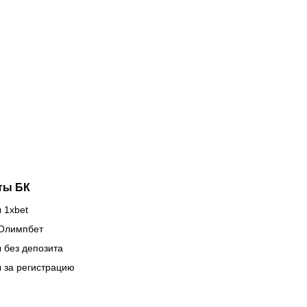
ght 284:
выводящие
мрот
в Европу:
тречает
вратарская
стралийский
школа
орм,
«Кайрата»
ргожай
тащит
ова
клубы на
асает
международной
зиции
арене
ты БК
 1xbet
Олимпбет
 без депозита
 за регистрацию