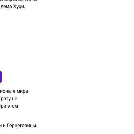
алема Хухи.
пионате мира
 разу не
При этом
и и Герцеговины.