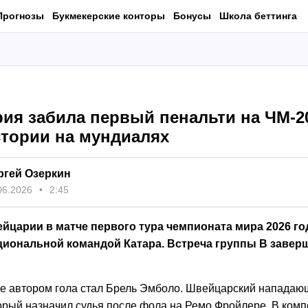
Прогнозы
Букмекерские конторы
Бонусы
Школа беттинга
ия забила первый пенальти на ЧМ-20
стории на мундиалях
ргей Озеркин
06.2026
2:45
йцарии в матче первого тура чемпионата мира 2026 го
циональной командой Катара. Встреча группы В завер
те автором гола стал Брель Эмболо. Швейцарский нападаю
торый назначил судья после фола на Ремо Фройлере. В ком