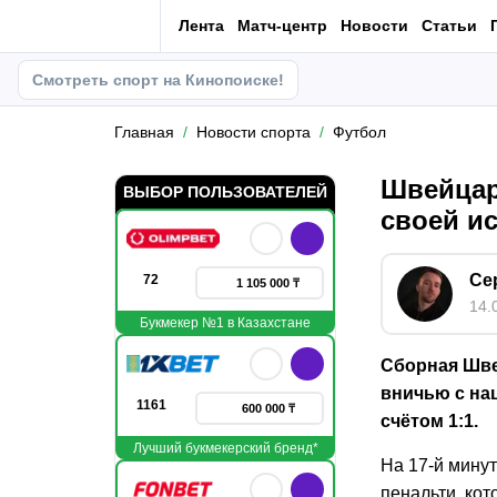
Лента
Матч-центр
Новости
Статьи
Смотреть спорт на Кинопоиске!
Главная
Новости спорта
Футбол
Швейцар
ВЫБОР ПОЛЬЗОВАТЕЛЕЙ
своей и
Се
72
1 105 000 ₸
14.
Букмекер №1 в Казахстане
Сборная Шве
вничью с на
1161
600 000 ₸
счётом 1:1.
Лучший букмекерский бренд*
На 17-й мину
пенальти, ко