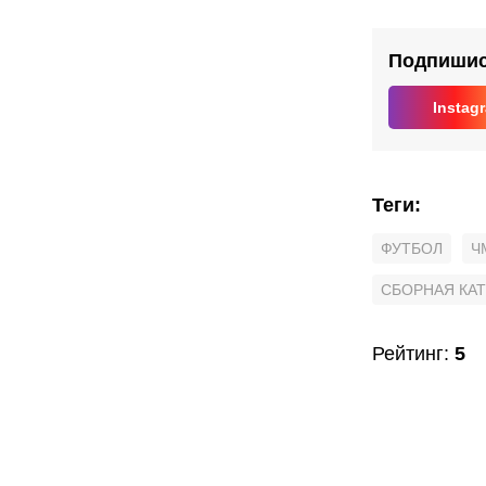
долю
в
ЧМ
Подпишись
Instag
Теги
:
ФУТБОЛ
Ч
СБОРНАЯ КАТ
Рейтинг
:
5