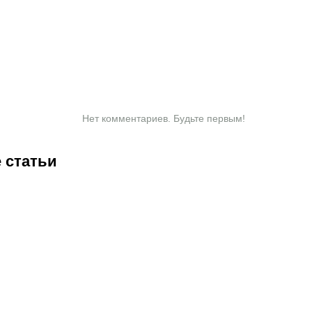
Нет комментариев. Будьте первым!
 статьи
2:07
05.08.2026
21:03
05.08.2026
19:19
05.08.2026
1:00
04.
Титульные
С кем и
Роковой
UF