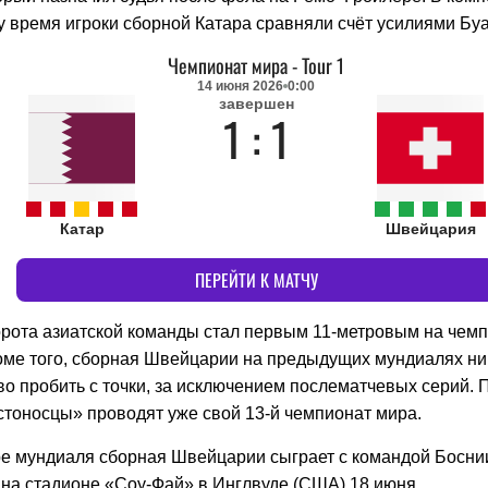
у время игроки сборной Катара сравняли счёт усилиями Бу
Чемпионат мира
-
Tour 1
14 июня 2026
0:00
завершен
1 : 1
Катар
Швейцария
ПЕРЕЙТИ К МАТЧУ
орота азиатской команды стал первым 11-метровым на чем
роме того, сборная Швейцарии на предыдущих мундиалях ни
о пробить с точки, за исключением послематчевых серий. 
стоносцы» проводят уже свой 13-й чемпионат мира.
ре мундиаля сборная Швейцарии сыграет с командой Босни
 на стадионе «Соу-Фай» в Инглвуде (США) 18 июня.