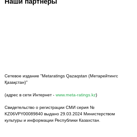
Наши партнёры
ФК «Кайрат»
ФК «Астана»
ФК «Тобол»
Сетевое издание "Metaratings Qazaqstan (Метарейтингс
Қазақстан)"
(адрес в сети Интернет -
www.meta-ratings.kz
)
Свидетельство о регистрации СМИ серия №
KZ06VPY00089840 выдано 29.03.2024 Министерством
культуры и информации Республики Казахстан.