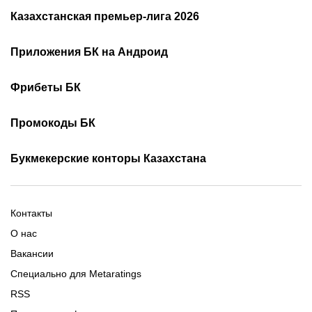
Казахстанская премьер-лига 2026
Расписание чемпионата
2026
Приложения БК на Андроид
Казахстана по футболу
Как смотреть онлайн КПЛ
Турнирная таблица КПЛ
Скачать 1хБет
Скачать Фонбет
Фрибеты БК
Скачать ОлимпБет
Скачать Ubet
Фрибеты 1xbet
Фрибеты без депозита
Скачать Париматч
Промокоды БК
Фрибет Олимпбет
Фрибеты за регистрацию
Промокоды Олимп Бет
Промокоды Ubet
Букмекерские конторы Казахстана
Промокод 1xBet
Промокоды Тенниси
Обзор Олимпбет
Обзор Ubet
Промокоды Париматч
Обзор 1xBet
Обзор Ойнабет
Контакты
Обзор Париматч
Обзор Тенниси
О нас
Вакансии
Специально для Metaratings
RSS