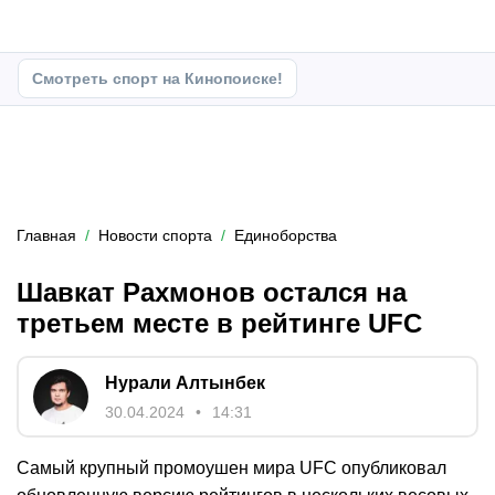
Смотреть спорт на Кинопоиске!
Главная
Новости спорта
Единоборства
Шавкат Рахмонов остался на
третьем месте в рейтинге UFC
Нурали Алтынбек
30.04.2024
14:31
Самый крупный промоушен мира UFC опубликовал