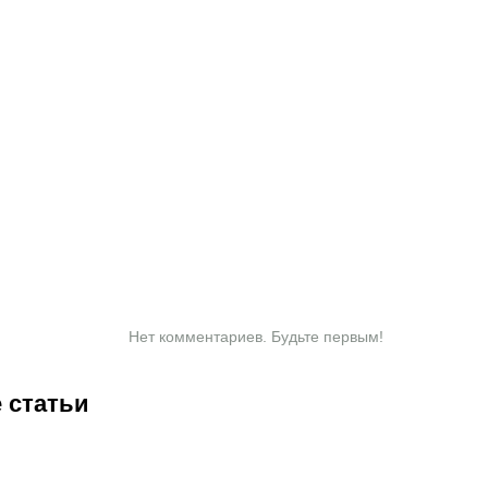
Нет комментариев. Будьте первым!
 статьи