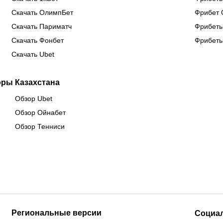
Скачать ОлимпБет
Фрибет 
Скачать Париматч
Фрибеты
Скачать Фонбет
Фрибеты
Скачать Ubet
оры Казахстана
Обзор Ubet
Обзор Ойнабет
Обзор Тенниси
Региональные версии
Социа