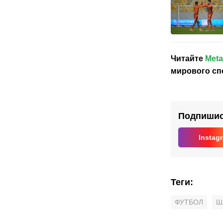
Читайте
Meta
мирового сп
Подпишись
Instag
Теги
:
ФУТБОЛ
Ш