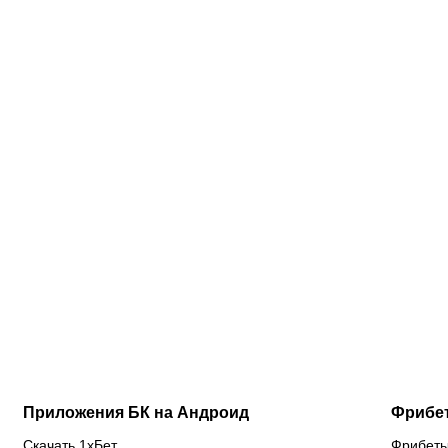
3:01
07.08.2026
11:00
07.08.2026
2:30
05.08.2026
22:07
05.
«Хватит
«Тобол»
Где
Ти
разговоров».
крупно
смотреть
бо
Мейирим
проиграл
матч
Же
Нурсултанов
«Партизану»:
«Партизан»
– 
возвращается
Казахстан
– «Тобол»
Са
после
близок к
онлайн в
–
трехлетней
потере ещё
прямом
Ке
паузы ради
одного
эфире 7
ан
боя за
клуба в
августа?
ту
титул WBC
еврокубках
Na
Ки
Приложения БК на Андроид
Фрибе
Скачать 1хБет
Фрибеты