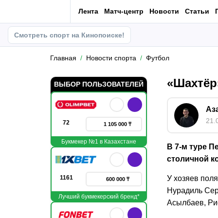
Лента
Матч-центр
Новости
Статьи
Смотреть спорт на Кинопоиске!
Главная
Новости спорта
Футбол
«Шахтёр
ВЫБОР ПОЛЬЗОВАТЕЛЕЙ
Аз
21.
72
1 105 000 ₸
Букмекер №1 в Казахстане
В 7-м туре П
столичной ко
1161
У хозяев пол
600 000 ₸
Нурадиль Сер
Лучший букмекерский бренд*
Асылбаев, Ри