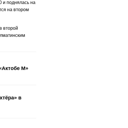
0 и поднялась на
тся на втором
в второй
алматинским
«Актобе М»
хтёра» в