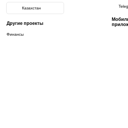
Tele
Казахстан
Мобил
Другие проекты
прило
Финансы
К «Тобол»
ФК «Шахтер»
Футзальный клуб