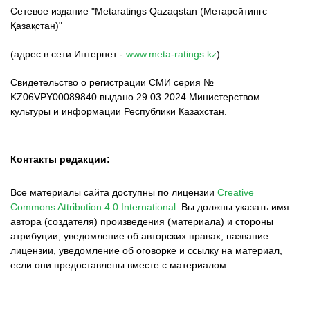
Сетевое издание "Metaratings Qazaqstan (Метарейтингс
Қазақстан)"
(адрес в сети Интернет -
www.meta-ratings.kz
)
Свидетельство о регистрации СМИ серия №
KZ06VPY00089840 выдано 29.03.2024 Министерством
культуры и информации Республики Казахстан.
Контакты редакции:
Все материалы сайта доступны по лицензии
Creative
Commons Attribution 4.0 International
.
Вы должны указать имя
автора (создателя) произведения (материала) и стороны
атрибуции, уведомление об авторских правах, название
лицензии, уведомление об оговорке и ссылку на материал,
если они предоставлены вместе с материалом.