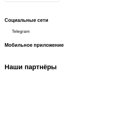
Социальные сети
Telegram
Мобильное приложение
Наши партнёры
ФК «Кайрат»
ФК «Астана»
ФК «Тобол»