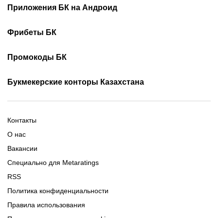
Расписание чемпионата
2026
Приложения БК на Андроид
Казахстана по футболу
Как смотреть онлайн КПЛ
Турнирная таблица КПЛ
Скачать 1хБет
Скачать Фонбет
Фрибеты БК
Скачать ОлимпБет
Скачать Ubet
Фрибеты 1xbet
Фрибеты без депозита
Скачать Париматч
Промокоды БК
Фрибет Олимпбет
Фрибеты за регистрацию
Промокоды Олимп Бет
Промокоды Ubet
Букмекерские конторы Казахстана
Промокод 1xBet
Промокоды Тенниси
Обзор Олимпбет
Обзор Ubet
Промокоды Париматч
Обзор 1xBet
Обзор Ойнабет
Контакты
Обзор Париматч
Обзор Тенниси
О нас
Вакансии
Специально для Metaratings
RSS
Политика конфиденциальности
Правила использования