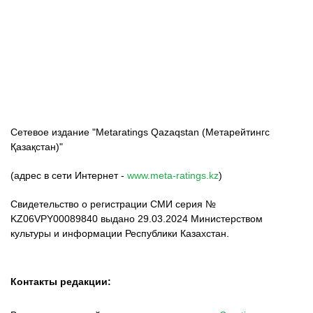
ФК «Кайрат»
ФК «Астана»
ФК «Тобол»
Сетевое издание "Metaratings Qazaqstan (Метарейтингс
Қазақстан)"
(адрес в сети Интернет -
www.meta-ratings.kz
)
Свидетельство о регистрации СМИ серия №
KZ06VPY00089840 выдано 29.03.2024 Министерством
культуры и информации Республики Казахстан.
Контакты редакции: