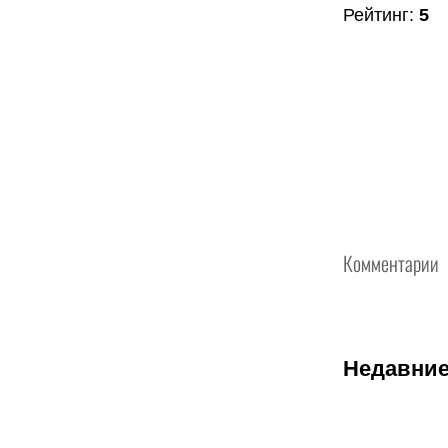
Рейтинг
:
5
Комментарии
Недавние