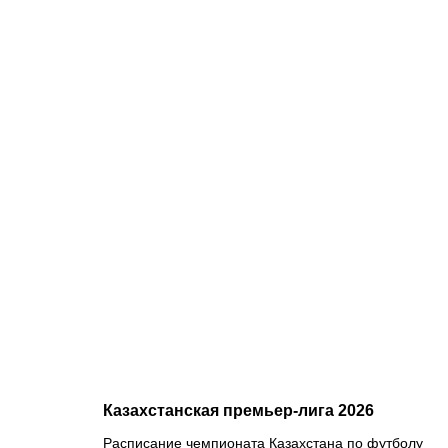
05.08.2026
2
Где
смотреть
матч
«Партизан»
– «Тобол»
онлайн в
прямом
эфире 7
августа?
Казахстанская премьер-лига 2026
Расписание чемпионата Казахстана по футболу