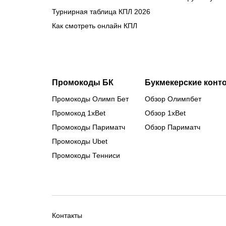
Турнирная таблица КПЛ 2026
Как смотреть онлайн КПЛ
Промокоды БК
Букмекерские конт
Промокоды Олимп Бет
Обзор Олимпбет
Промокод 1xBet
Обзор 1xBet
Промокоды Париматч
Обзор Париматч
Промокоды Ubet
Промокоды Тенниси
Контакты