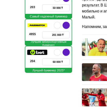
результат. В
203
50 000 ₸
мобильно и аг
Самый надежный букмекер
Малый.
Напомним, за
4955
201 000 ₸
Лучший киберспортивный
букмекер
204
60 000 ₸
Лучший букмекер 2025*