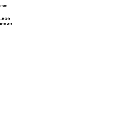
gram
ьное
жение
Naiza
БК «Астана»
ФК «Жетысу»
Феде
кибер