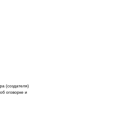
Казах
ра (создателя)
об оговорке и