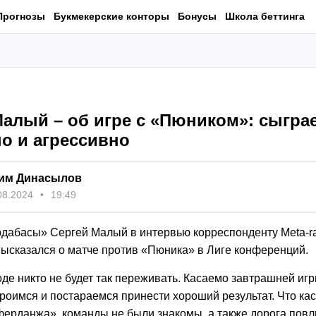
Прогнозы
Букмекерские конторы
Бонусы
Школа беттинга
Малый – об игре с «Пюником»: сыгра
о и агрессивно
им Динасылов
08.2024
19:49
дабасы» Сергей Малый в интервью корреспонденту Meta-ra
ысказался о матче против «Пюника» в Лиге конференций.
де никто не будет так переживать. Касаемо завтрашней игр
роимся и постараемся принести хороший результат. Что ка
ерданжа», команды не были знакомы, а также дорога повл