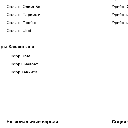
Скачать ОлимпБет
Фрибет 
Скачать Париматч
Фрибеты
Скачать Фонбет
Фрибеты
Скачать Ubet
оры Казахстана
Обзор Ubet
Обзор Ойнабет
Обзор Тенниси
Региональные версии
Социа