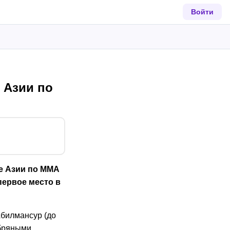
Войти
 Азии по
те Азии по ММА
первое место в
Абилмансур (до
ебряными