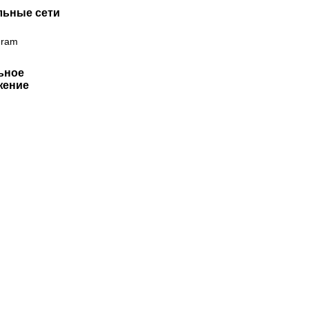
льные сети
gram
ьное
жение