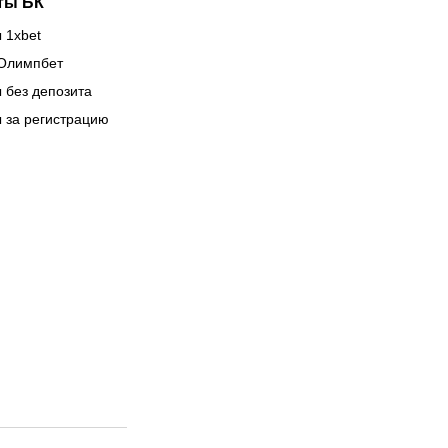
ты БК
 1xbet
Олимпбет
 без депозита
 за регистрацию