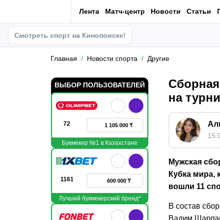
Лента
Матч-центр
Новости
Статьи
Смотреть спорт на Кинопоиске!
Главная
Новости спорта
Другие
Сборная
ВЫБОР ПОЛЬЗОВАТЕЛЕЙ
на турн
Ал
72
1 105 000 ₸
15.
Букмекер №1 в Казахстане
Мужская сбо
Кубка мира, 
1161
600 000 ₸
вошли 11 сп
Лучший букмекерский бренд*
В состав сбо
Вадим Шарлаи