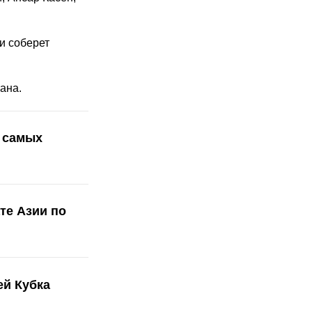
и соберет
ана.
к самых
те Азии по
ей Кубка