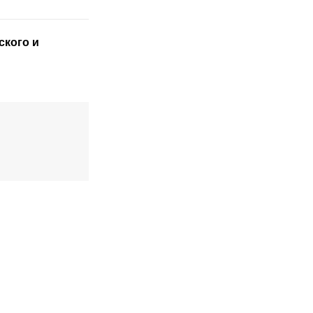
ского
и