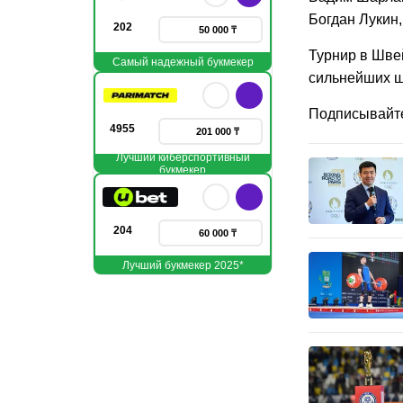
Богдан Лукин,
202
50 000 ₸
Турнир в Шве
Самый надежный букмекер
сильнейших ш
Подписывайт
4955
201 000 ₸
Лучший киберспортивный
букмекер
204
60 000 ₸
Лучший букмекер 2025*