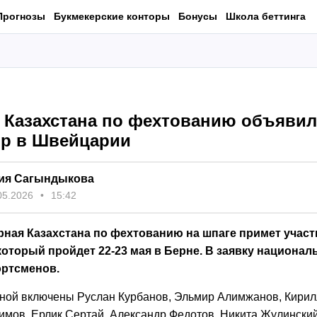
Прогнозы
Букмекерские конторы
Бонусы
Школа беттинга
 Казахстана по фехтованию объявил
ир в Швейцарии
ия Сагындыкова
05.2026
15:42
рная Казахстана по фехтованию на шпаге примет участи
который пройдет 22-23 мая в Берне. В заявку национа
ортсменов.
рной включены Руслан Курбанов, Эльмир Алимжанов, Кирил
мов, Ерлик Сертай, Александр Федотов, Никита Жулинский