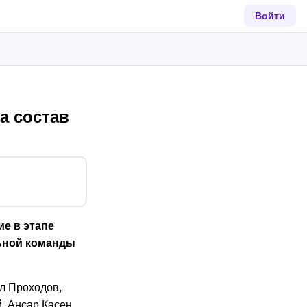
Войти
а состав
е в этапе
льной команды
л Проходов,
, Ансар Касен,