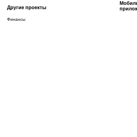
Мобил
Другие проекты
прило
Финансы
К «Тобол»
ФК «Шахтер»
Футзальный клуб
«Семей»