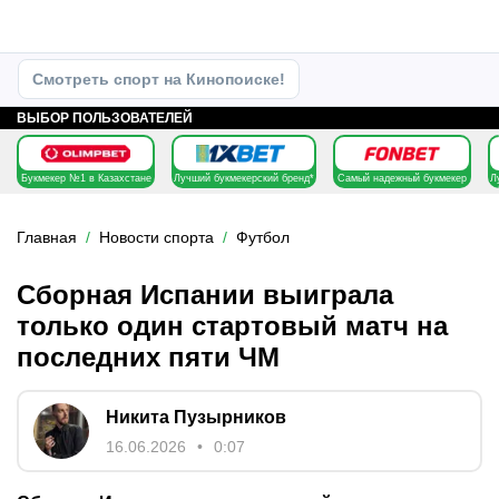
Смотреть спорт на Кинопоиске!
ВЫБОР ПОЛЬЗОВАТЕЛЕЙ
Букмекер №1 в Казахстане
Лучший букмекерский бренд*
Самый надежный букмекер
Л
Главная
Новости спорта
Футбол
Сборная Испании выиграла
только один стартовый матч на
последних пяти ЧМ
Никита Пузырников
16.06.2026
0:07