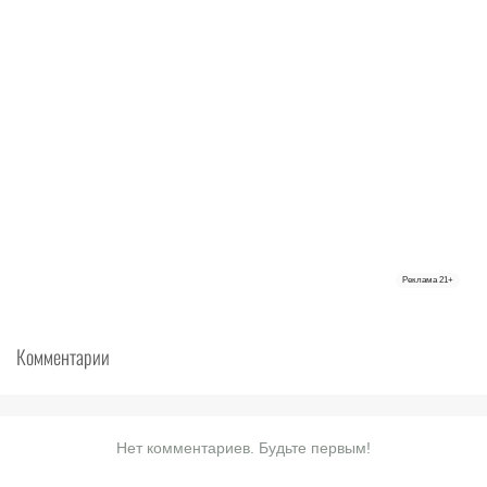
Реклама
21+
Комментарии
Нет комментариев. Будьте первым!