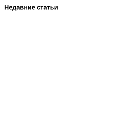
Недавние статьи
05.08.2026
22:07
05.08.2026
21:03
Где смотреть матч
Титульные бои
«Партизан» – «Тобол»
Женисулы – Гусаров и
онлайн в прямом эфире 7
Саралапов – Кенесбеков:
августа?
анонс турнира Naiza в
Китае