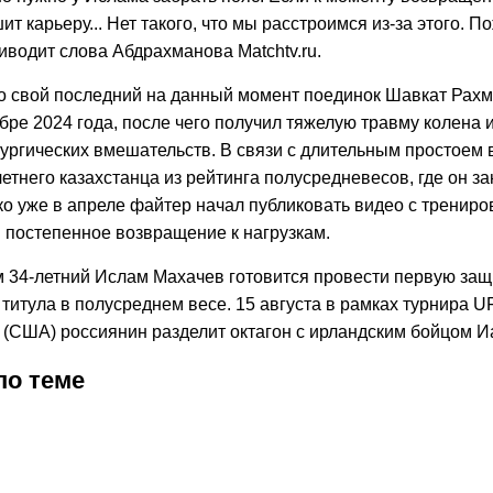
т карьеру... Нет такого, что мы расстроимся из‑за этого. П
иводит слова Абдрахманова Matchtv.ru.
о свой последний на данный момент поединок Шавкат Рахмо
бре 2024 года, после чего получил тяжелую травму колена 
рургических вмешательств. В связи с длительным простоем
етнего казахстанца из рейтинга полусредневесов, где он з
ко уже в апреле файтер начал публиковать видео с трениро
 постепенное возвращение к нагрузкам.
 34-летний Ислам Махачев готовится провести первую защ
титула в полусреднем весе. 15 августа в рамках турнира U
(США) россиянин разделит октагон с ирландским бойцом И
по теме