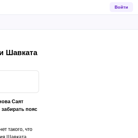
Войти
и Шавката
нова Саят
 забирать пояс
ет такого, что
ния Шавката