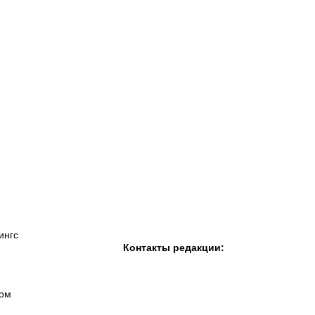
К «Тобол»
ФК «Шахтер»
Футзальный клуб
«Семей»
ингс
Контакты редакции:
вом