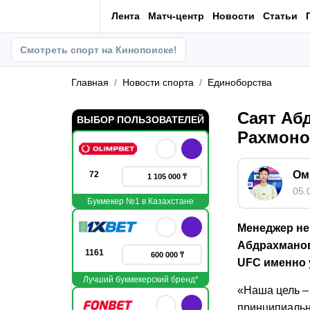
Лента
Матч-центр
Новости
Статьи
Смотреть спорт на Кинопоиске!
Главная
Новости спорта
Единоборства
Саят Аб
ВЫБОР ПОЛЬЗОВАТЕЛЕЙ
Рахмоно
Ом
72
1 105 000 ₸
05.
Букмекер №1 в Казахстане
Менеджер не
Абдрахманов
1161
600 000 ₸
UFC именно 
Лучший букмекерский бренд*
«Наша цель – 
принципиальн