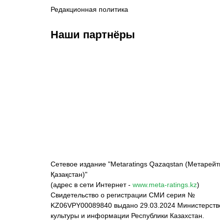
Редакционная политика
Наши партнёры
ФК «Кайрат»
ФК «Астана»
Ф
Сетевое издание "Metaratings Qazaqstan (Метарейт
Қазақстан)"
(адрес в сети Интернет -
www.meta-ratings.kz
)
Свидетельство о регистрации СМИ серия №
KZ06VPY00089840 выдано 29.03.2024 Министерст
культуры и информации Республики Казахстан.