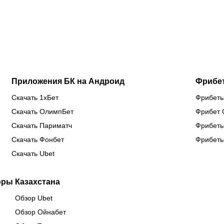
Схип –
трехлетней
потере ещё
пр
новый
паузы ради
одного
эф
тренер
боя за
клуба в
ав
сборной
титул WBC
еврокубках
Казахстана
Приложения БК на Андроид
Фрибе
Скачать 1хБет
Фрибеты
Скачать ОлимпБет
Фрибет 
Скачать Париматч
Фрибеты
Скачать Фонбет
Фрибеты
Скачать Ubet
оры Казахстана
Обзор Ubet
Обзор Ойнабет