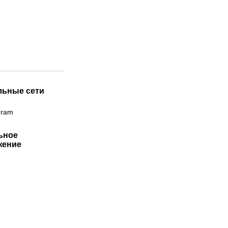
льные сети
gram
ьное
жение