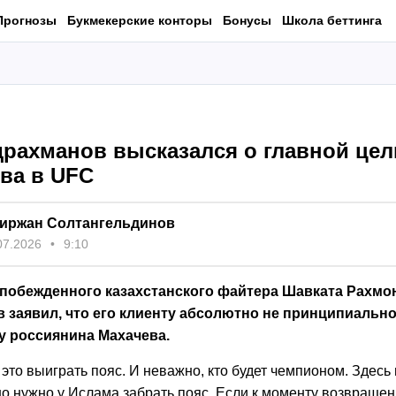
Прогнозы
Букмекерские конторы
Бонусы
Школа беттинга
драхманов высказался о главной цел
ва в UFC
иржан Солтангельдинов
07.2026
9:10
побежденного казахстанского файтера Шавката Рахмо
 заявил, что его клиенту абсолютно не принципиально
у россиянина Махачева.
это выиграть пояс. И неважно, кто будет чемпионом. Здесь н
о нужно у Ислама забрать пояс. Если к моменту возвраще