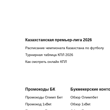
фаворит в
бою
против
Бруну
Лопеса
Казахстанская премьер-лига 2026
Расписание чемпионата Казахстана по футболу
Турнирная таблица КПЛ 2026
Как смотреть онлайн КПЛ
Промокоды БК
Букмекерские конт
Промокоды Олимп Бет
Обзор Олимпбет
Промокод 1xBet
Обзор 1xBet