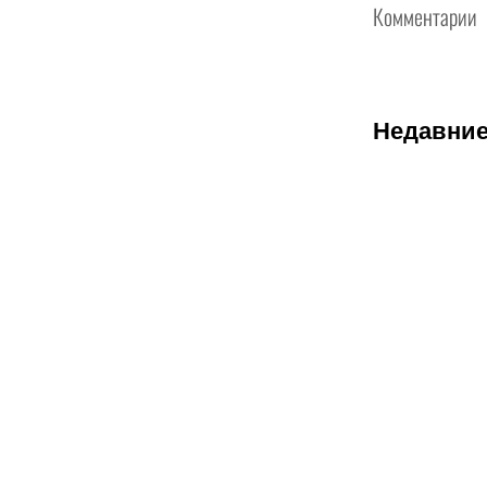
Комментарии
Недавние
07.08.2026
2
Нургожай
сохранит
место в
UFC:
почему
Дияр