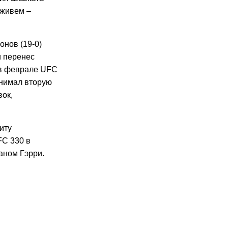
оживем –
нов (19-0)
и перенес
 в феврале UFC
анимал вторую
вок,
иту
FC 330 в
аном Гэрри.