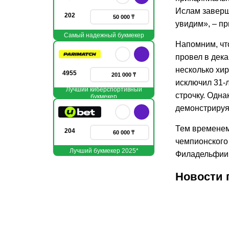
Ислам заверши
202
50 000 ₸
увидим», – пр
Самый надежный букмекер
Напомним, чт
провел в дека
несколько хи
4955
201 000 ₸
исключил 31-л
Лучший киберспортивный
строчку. Одна
букмекер
демонстрируя
Тем временем
204
60 000 ₸
чемпионского 
Лучший букмекер 2025*
Филадельфии 
Новости 