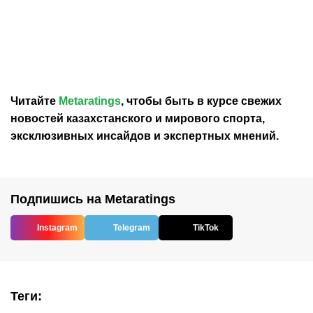
Карло Анчелотти назвал
В Федерации футбола
главный минус Неймара
Франции выразили
на ЧМ-2026
отношение к плану
Инфантино продать долю
в ЧМ
Читайте
Metaratings
, чтобы быть в курсе свежих
новостей
казахстанского
и мирового спорта,
эксклюзивных инсайдов и экспертных мнений.
Подпишись на Metaratings
Instagram
Telegram
TikTok
Теги
: