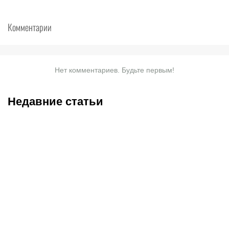
Комментарии
Нет комментариев. Будьте первым!
Недавние статьи
05.08.2026
22:07
05.08.2026
21:03
Где смотреть матч
Титульные бои
«Партизан» – «Тобол»
Женисулы – Гусаров и
онлайн в прямом эфире 7
Саралапов – Кенесбеков: