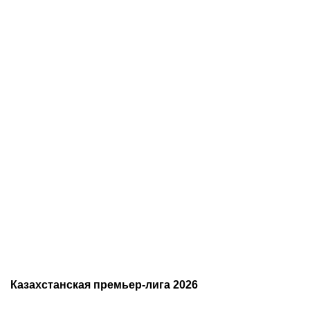
05.08.2026
22:07
05.08.2026
21:03
Где смотреть матч
Титульные бои
«Партизан» – «Тобол»
Женисулы – Гусаров и
онлайн в прямом эфире 7
Саралапов – Кенесбеков:
августа?
анонс турнира Naiza в
Китае
Казахстанская премьер-лига 2026