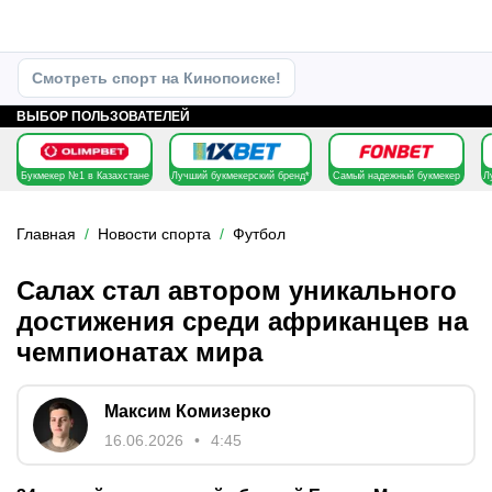
Смотреть спорт на Кинопоиске!
ВЫБОР ПОЛЬЗОВАТЕЛЕЙ
Букмекер №1 в Казахстане
Лучший букмекерский бренд*
Самый надежный букмекер
Л
Главная
Новости спорта
Футбол
Салах стал автором уникального
достижения среди африканцев на
чемпионатах мира
Максим Комизерко
16.06.2026
4:45