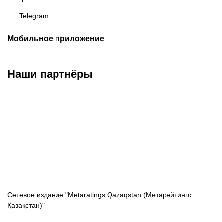
Telegram
Мобильное приложение
Наши партнёры
ФК «Кайрат»
ФК «Астана»
ФК «Тобол»
Сетевое издание "Metaratings Qazaqstan (Метарейтингс
Қазақстан)"