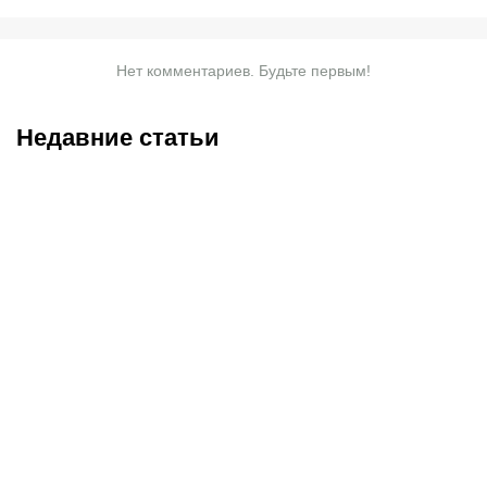
Нет комментариев. Будьте первым!
Недавние статьи
07.08.2026
20:50
07.08.2026
13:01
Нургожай сохранит место
Чемпион Европы и
в UFC: почему Дияр
спаситель «Аякса»: кто
фаворит в бою против
такой Джон ван’т Схип –
Бруну Лопеса
новый тренер сборной
Казахстана