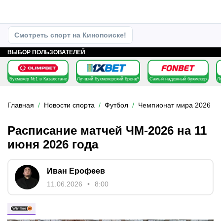
Смотреть спорт на Кинопоиске!
ВЫБОР ПОЛЬЗОВАТЕЛЕЙ
Букмекер №1 в Казахстане
Лучший букмекерский бренд*
Самый надежный букмекер
Л
Главная
Новости спорта
Футбол
Чемпионат мира 2026
Расписание матчей ЧМ-2026 на 11
июня 2026 года
Иван Ерофеев
11.06.2026
8:00