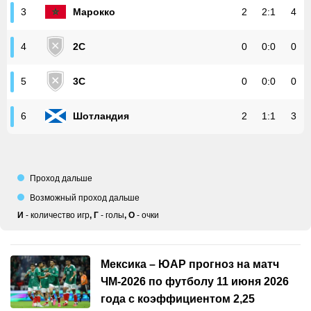
Марокко
2
2
:
1
4
3
2C
0
0
:
0
0
4
3C
0
0
:
0
0
5
Шотландия
2
1
:
1
3
6
Проход дальше
Возможный проход дальше
И
-
количество игр
,
Г
-
голы
,
О
-
очки
Мексика – ЮАР прогноз на матч
ЧМ-2026 по футболу 11 июня 2026
года с коэффициентом 2,25