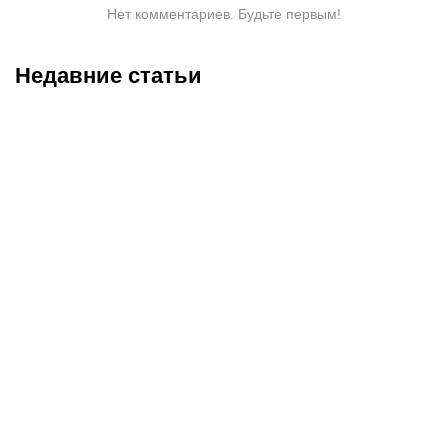
Нет комментариев. Будьте первым!
Недавние статьи
09.08.2026
16:00
08.08.2026
23:40
Нургожай спас карьеру в
Саралапов – новый
UFC, Салкиллд
чемпион, Гусаров
«задушил» элитного
сенсационно победил
борца: итоги турнира в
Женисулы: итоги Naiza в
Лас-Вегасе
Китае