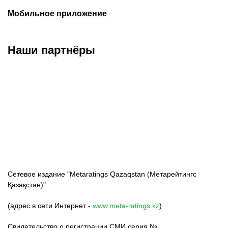
Мобильное приложение
Наши партнёры
ФК «Кайрат»
ФК «Астана»
ФК «Тобол»
Сетевое издание "Metaratings Qazaqstan (Метарейтингс
Қазақстан)"
(адрес в сети Интернет -
www.meta-ratings.kz
)
Свидетельство о регистрации СМИ серия №