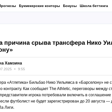
Прогнозы
Букмекерские конторы
Бонусы
Школа беттинга
а причина срыва трансфера Нико Уи
ону»
на Хамзина
07.2025
9:55
ера «Атлетика» Бильбао Нико Уильямса в «Барселону» не с
о контракту. Как сообщает The Athletic, переговоры между 
а представители игрока потребовали включить в соглашение 
если футболист не будет зарегистрирован до 20 августа — 
Ла Лиги.