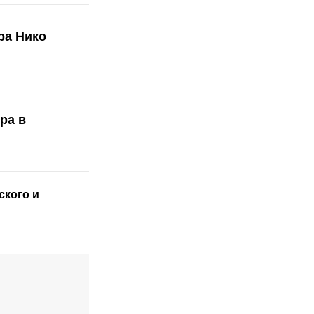
ра Нико
ра в
ского
и