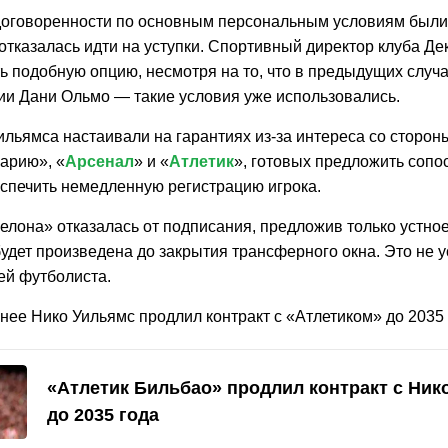
договоренности по основным персональным условиям были 
тказалась идти на уступки. Спортивный директор клуба Дек
ть подобную опцию, несмотря на то, что в предыдущих случ
ии Дани Ольмо — такие условия уже использовались.
льямса настаивали на гарантиях из-за интереса со стороны
арию», «
Арсенал
» и «
Атлетик
», готовых предложить соп
еспечить немедленную регистрацию игрока.
елона» отказалась от подписания, предложив только устно
удет произведена до закрытия трансферного окна. Это не 
ей футболиста.
нее Нико Уильямс продлил контракт с «Атлетиком» до 2035 
«Атлетик Бильбао» продлил контракт с Ник
до 2035 года