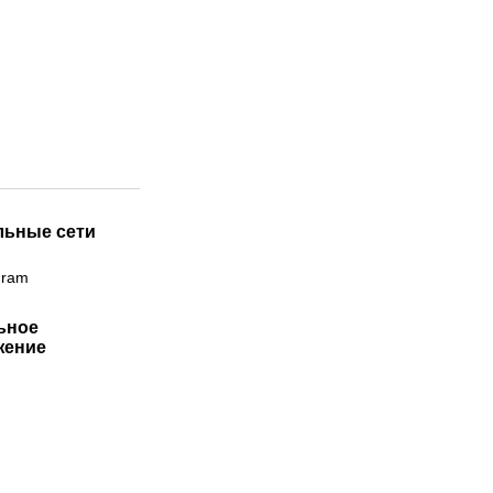
льные сети
gram
ьное
жение