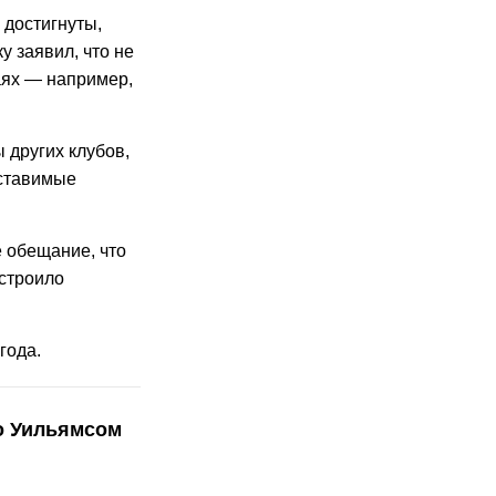
достигнуты,
у заявил, что не
аях — например,
 других клубов,
оставимые
е обещание, что
устроило
года.
о Уильямсом