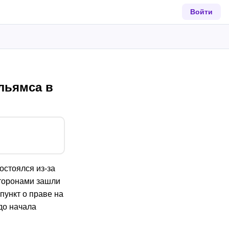
Войти
льямса в
остоялся из-за
сторонами зашли
пункт о праве на
до начала