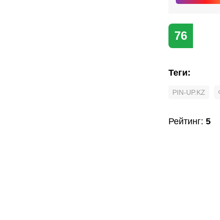
76
Теги
:
PIN-UP.KZ
Рейтинг
:
5