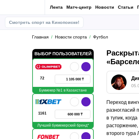
Лента
Матч-центр
Новости
Статьи
Смотреть спорт на Кинопоиске!
Главная
Новости спорта
Футбол
Раскрыт
ВЫБОР ПОЛЬЗОВАТЕЛЕЙ
«Барсел
Ди
72
1 105 000 ₸
05.
Букмекер №1 в Казахстане
Переход винг
разногласий п
1161
600 000 ₸
в тупик, когд
расторжение, 
Лучший букмекерский бренд*
второго тура 