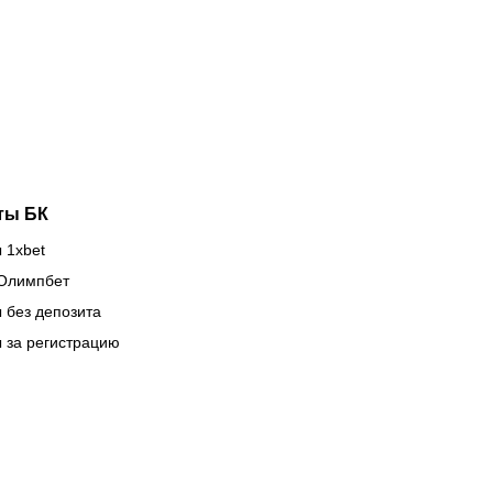
изок к
онлайн в
тере ещё
прямом
ного
эфире 7
уба в
августа?
рокубках
ты БК
 1xbet
Олимпбет
 без депозита
 за регистрацию