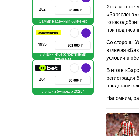
Хотя устные 
202
50 000 ₸
«Барселона» о
Самый надежный букмекер
готов одобри
при подписан
Со стороны Уи
4955
201 000 ₸
включая «Бав
Лучший киберспортивный
условия и об
букмекер
В итоге «Барс
регистрация б
204
60 000 ₸
представител
Лучший букмекер 2025*
Напомним, ра