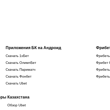
Дияр
Джон ван’т
после
бл
фаворит в
Схип –
трехлетней
по
бою
новый
паузы ради
од
против
тренер
боя за
кл
Бруну
сборной
титул WBC
ев
Лопеса
Казахстана
Приложения БК на Андроид
Фрибе
Скачать 1хБет
Фрибеты
Скачать ОлимпБет
Фрибет 
Скачать Париматч
Фрибеты
Скачать Фонбет
Фрибеты
Скачать Ubet
оры Казахстана
Обзор Ubet