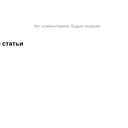
Нет комментариев. Будьте первым!
 статьи
1:00
07.08.2026
20:50
07.08.2026
13:01
07.08.2026
11:00
07.
Нургожай
Чемпион
«Хватит
«Т
сохранит
Европы и
разговоров».
кр
место в
спаситель
Мейирим
пр
ое
UFC:
«Аякса»:
Нурсултанов
«П
почему
кто такой
возвращается
Ка