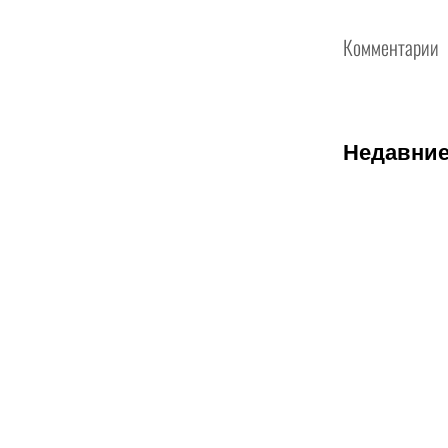
Комментарии
Недавние
08.08.2026
1
Битва за
призовую
тройку и
прииртышск
дерби