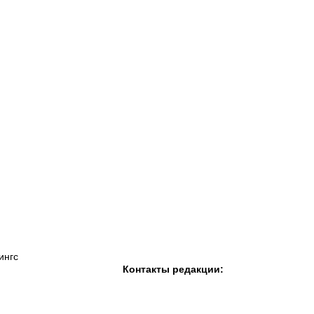
К «Тобол»
ФК «Шахтер»
Футзальный клуб
«Семей»
ингс
Контакты редакции: