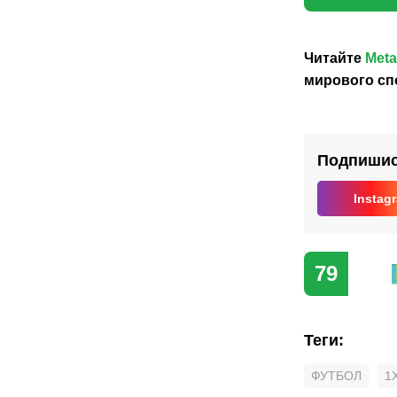
Читайте
Meta
мирового сп
Подпишись
Instag
79
Теги
:
ФУТБОЛ
1