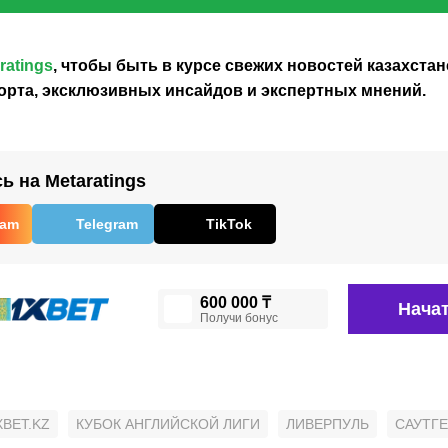
ratings
, чтобы быть в курсе свежих новостей
казахстан
орта, эксклюзивных инсайдов и экспертных мнений.
 на Metaratings
ram
Telegram
TikTok
600 000 ₸
Начат
Получи бонус
XBET.KZ
КУБОК АНГЛИЙСКОЙ ЛИГИ
ЛИВЕРПУЛЬ
САУТГ