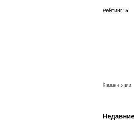
Рейтинг
:
5
Комментарии
Недавние