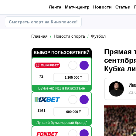
Лента
Матч-центр
Новости
Статьи
Смотреть спорт на Кинопоиске!
Главная
Новости спорта
Футбол
Прямая 
ВЫБОР ПОЛЬЗОВАТЕЛЕЙ
сентября
Кубка ли
72
1 105 000 ₸
Ив
Букмекер №1 в Казахстане
23.
1161
600 000 ₸
Лучший букмекерский бренд*