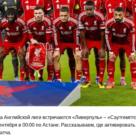
ка Английской лиги встречаются «Ливерпуль» – «Саутгемпто
ентября в 00:00 по Астане. Рассказываем, где активироват
атча.