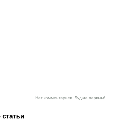
Нет комментариев. Будьте первым!
 статьи