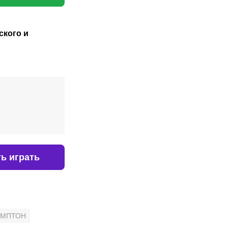
ского
и
ь играть
ЕМПТОН