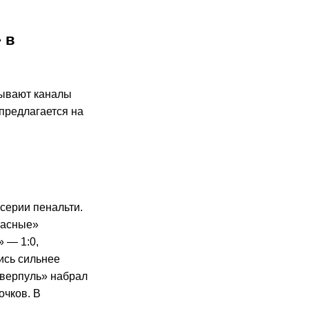
 в
зывают каналы
 предлагается на
серии пенальти.
расные»
 — 1:0,
ись сильнее
иверпуль» набрал
очков. В