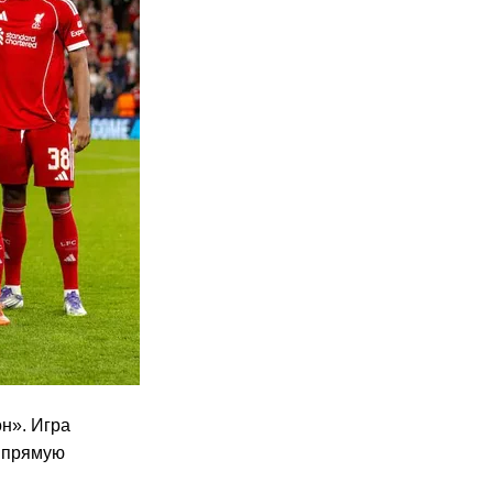
н». Игра
ь прямую