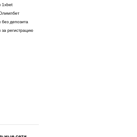
 1xbet
Олимпбет
 без депозита
 за регистрацию
льные сети