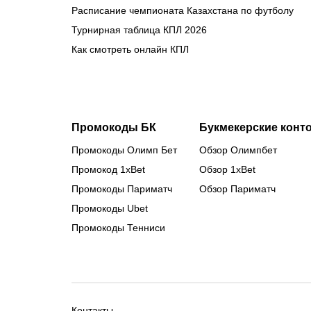
Расписание чемпионата Казахстана по футболу
Турнирная таблица КПЛ 2026
Как смотреть онлайн КПЛ
Промокоды БК
Букмекерские конт
Промокоды Олимп Бет
Обзор Олимпбет
Промокод 1xBet
Обзор 1xBet
Промокоды Париматч
Обзор Париматч
Промокоды Ubet
Промокоды Тенниси
Контакты