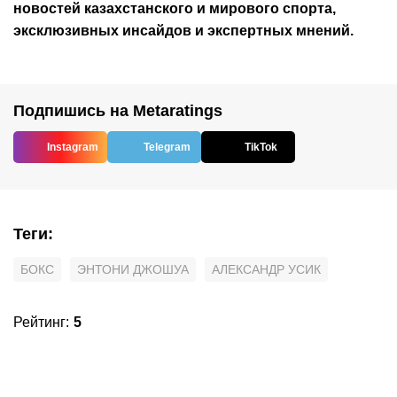
новостей
казахстанского
и мирового спорта,
эксклюзивных инсайдов и экспертных мнений.
Подпишись на Metaratings
Instagram
Telegram
TikTok
Теги
:
БОКС
ЭНТОНИ ДЖОШУА
АЛЕКСАНДР УСИК
Рейтинг
:
5