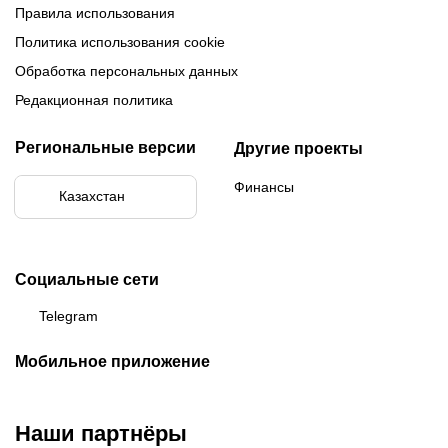
Правила использования
Политика использования cookie
Обработка персональных данных
Редакционная политика
Региональные версии
Другие проекты
Финансы
Казахстан
Социальные сети
Telegram
Мобильное приложение
Наши партнёры