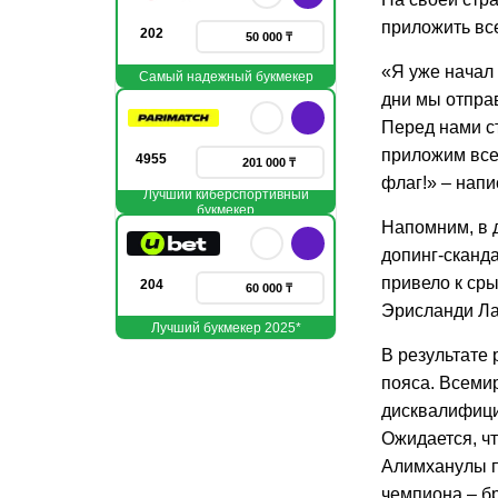
приложить вс
202
50 000 ₸
«Я уже начал
Самый надежный букмекер
дни мы отпра
Перед нами с
приложим все
4955
201 000 ₸
флаг!» – нап
Лучший киберспортивный
букмекер
Напомним, в д
допинг-сканд
привело к ср
204
60 000 ₸
Эрисланди Ла
Лучший букмекер 2025*
В результате
пояса. Всеми
дисквалифицир
Ожидается, чт
Алимханулы п
чемпиона – б