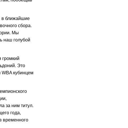
, в ближайшие
вочного сбора.
ории. Мы
ть наш голубой
я громкий
ьдоний. Это
м WBA кубинцем
чемпионского
ии,
а за ним титул.
щего года,
в временного