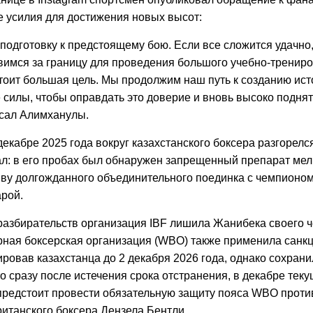
е усилия для достижения новых высот:
 подготовку к предстоящему бою. Если все сложится удачно
вимся за границу для проведения большого учебно-трениро
тоит большая цель. Мы продолжим наш путь к созданию ист
 силы, чтобы оправдать это доверие и вновь высоко подня
исал Алимханулы.
екабре 2025 года вокруг казахстанского боксера разгорелс
ал: в его пробах был обнаружен запрещенный препарат мел
ыву долгожданного объединительного поединка с чемпионо
рой.
 разбирательств организация IBF лишила Жанибека своего 
рная боксерская организация (WBO) также применила санкц
овав казахстанца до 2 декабря 2026 года, однако сохранил
о сразу после истечения срока отстранения, в декабре теку
редстоит провести обязательную защиту пояса WBO проти
ританского боксера Дензела Бентли.