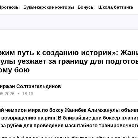
Прогнозы
Букмекерские конторы
Бонусы
Школа беттинга
жим путь к созданию истории»: Жан
улы уезжает за границу для подготов
ому бою
иржан Солтангельдинов
05.2026
18:16
ий чемпион мира по боксу Жанибек Алимханулы объяви
к возвращению на ринг. В ближайшие дни боксер плани
 за рубеж для проведения масштабного тренировочного
анице в Instagram спортсмен опубликовал обращение к фан