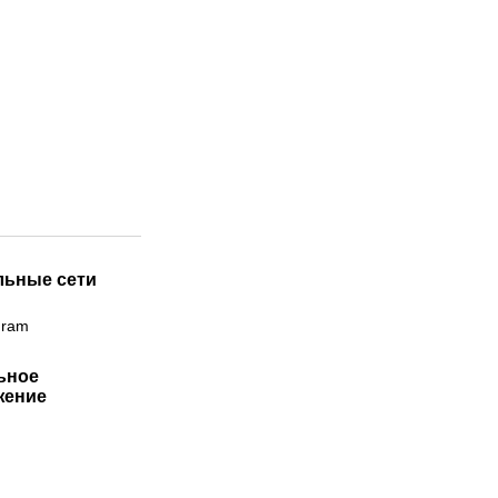
льные сети
gram
ьное
жение