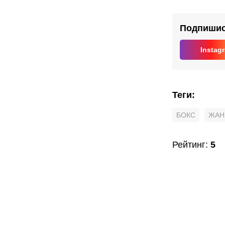
сред
вес
Подпишись
Instag
Теги
:
БОКС
ЖАН
Рейтинг
:
5