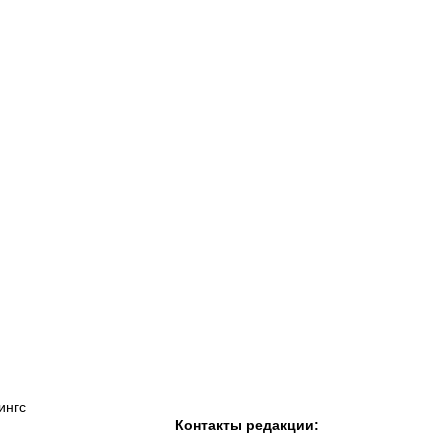
К «Тобол»
ФК «Шахтер»
Футзальный клуб
«Семей»
ингс
Контакты редакции: