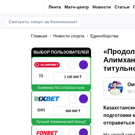
Лента
Матч-центр
Новости
Статьи
Смотреть спорт на Кинопоиске!
Главная
Новости спорта
Единоборства
«Продол
ВЫБОР ПОЛЬЗОВАТЕЛЕЙ
Алимхан
титульн
72
1 105 000 ₸
Ом
Букмекер №1 в Казахстане
30.
Казахстанск
1161
600 000 ₸
подготовки 
Лучший букмекерский бренд*
отправиться
На своей стр