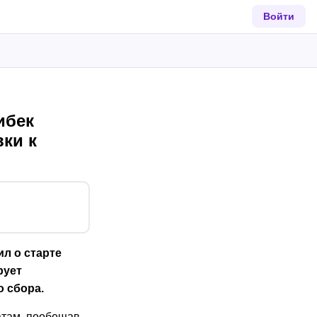
Войти
ибек
ки к
л о старте
рует
 сбора.
атам, пообещав