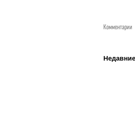
Комментарии
Недавние
08.08.2026
1
Битва за
призовую
тройку и