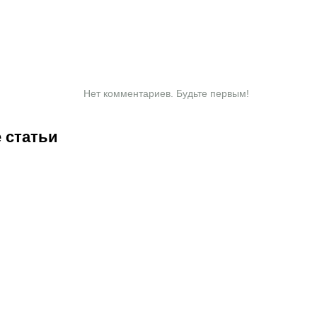
Нет комментариев. Будьте первым!
 статьи
1:00
07.08.2026
20:50
07.08.2026
13:01
07.08.2026
11:00
07.
Нургожай
Чемпион
«Хватит
«Т
сохранит
Европы и
разговоров».
кр
место в
спаситель
Мейирим
пр