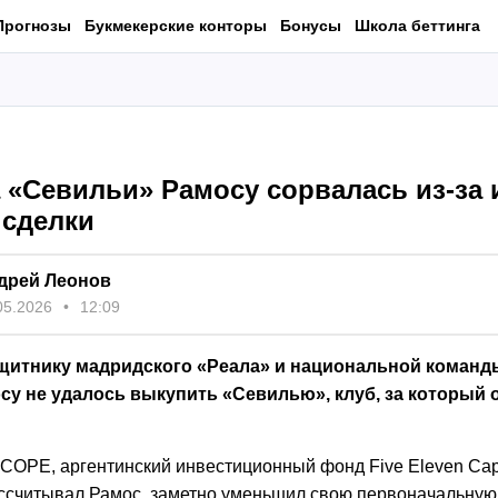
Прогнозы
Букмекерские конторы
Бонусы
Школа беттинга
 «Севильи» Рамосу сорвалась из-за
 сделки
дрей Леонов
05.2026
12:09
итнику мадридского «Реала» и национальной команд
су не удалось выкупить «Севилью», клуб, за который 
COPE, аргентинский инвестиционный фонд Five Eleven Capi
ссчитывал Рамос, заметно уменьшил свою первоначальную 