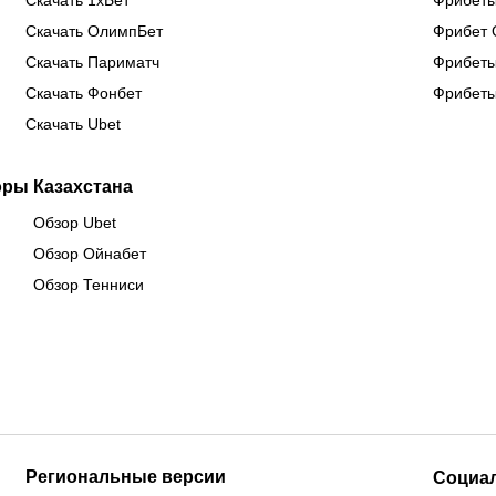
Скачать 1хБет
Фрибеты
Скачать ОлимпБет
Фрибет 
Скачать Париматч
Фрибеты
Скачать Фонбет
Фрибеты
Скачать Ubet
оры Казахстана
Обзор Ubet
Обзор Ойнабет
Обзор Тенниси
Региональные версии
Социа