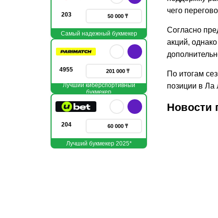
чего перегов
203
50 000 ₸
Согласно пре
Самый надежный букмекер
акций, однако
дополнительн
4955
201 000 ₸
По итогам сез
Лучший киберспортивный
позиции в Ла 
букмекер
Новости 
204
60 000 ₸
Лучший букмекер 2025*
28.05.2026
12.05.
1
Продажа
Экс-