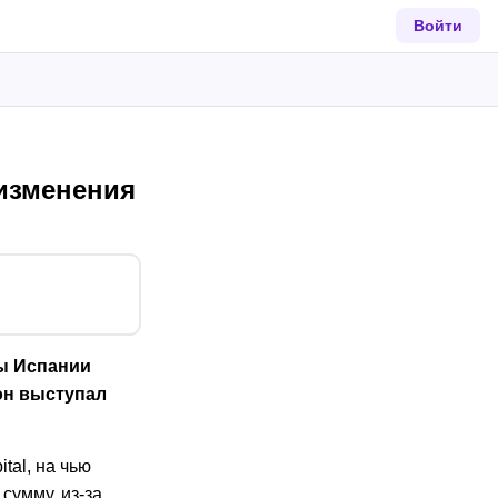
Войти
 изменения
ы Испании
он выступал
tal, на чью
сумму, из-за