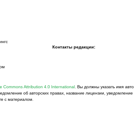
«Семей»
ингс
Контакты редакции:
вом
e Commons Attribution 4.0 International
.
Вы должны указать имя авто
едомление об авторских правах, название лицензии, уведомление 
те с материалом.