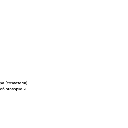
кибер
Казах
ра (создателя)
об оговорке и