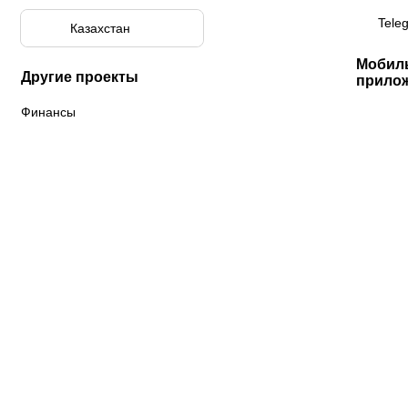
Tele
Казахстан
Мобил
Другие проекты
прило
Финансы
К «Тобол»
ФК «Шахтер»
Футзальный клуб