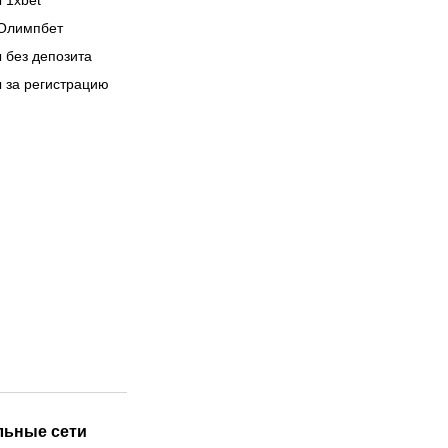
 1xbet
Олимпбет
 без депозита
 за регистрацию
льные сети