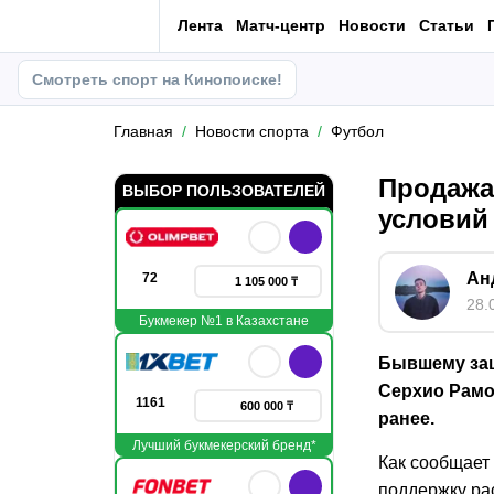
Лента
Матч-центр
Новости
Статьи
Смотреть спорт на Кинопоиске!
Главная
Новости спорта
Футбол
Продажа
ВЫБОР ПОЛЬЗОВАТЕЛЕЙ
условий
Ан
72
1 105 000 ₸
28.
Букмекер №1 в Казахстане
Бывшему защ
Серхио Рамо
1161
600 000 ₸
ранее.
Лучший букмекерский бренд*
Как сообщает 
поддержку ра