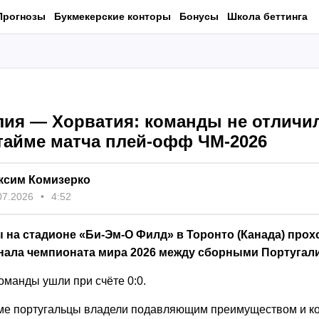
Прогнозы
Букмекерские конторы
Бонусы
Школа беттинга
лия — Хорватия: команды не отличи
тайме матча плей-офф ЧМ-2026
ксим Комизерко
07.2026
4:52
ы на стадионе «Би-Эм-О Филд» в Торонто (Канада) про
инала чемпионата мира 2026 между сборными Португали
оманды ушли при счёте 0:0.
ме португальцы владели подавляющим преимуществом и к