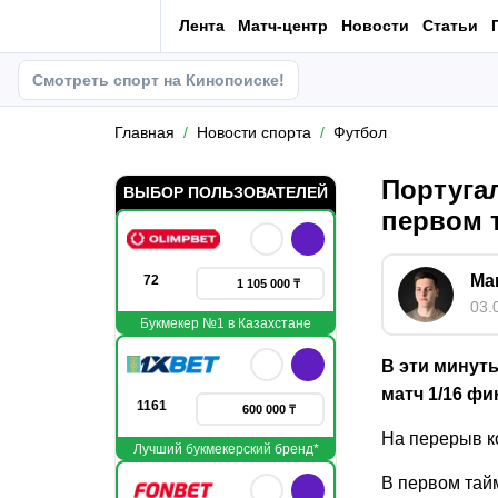
Лента
Матч-центр
Новости
Статьи
Смотреть спорт на Кинопоиске!
Главная
Новости спорта
Футбол
Португа
ВЫБОР ПОЛЬЗОВАТЕЛЕЙ
первом 
Ма
72
1 105 000 ₸
03.
Букмекер №1 в Казахстане
В эти минут
матч 1/16 ф
1161
600 000 ₸
На перерыв к
Лучший букмекерский бренд*
В первом тай