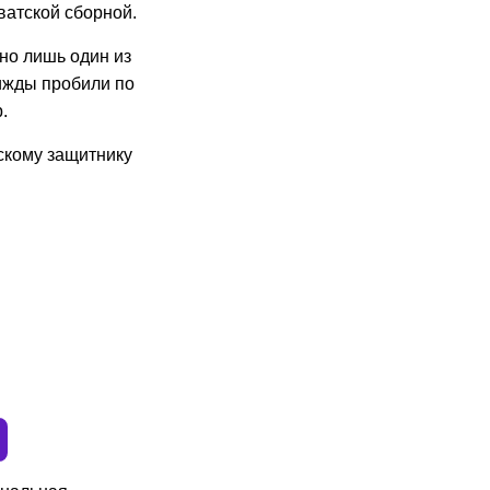
ватской сборной.
но лишь один из
ижды пробили по
.
скому защитнику