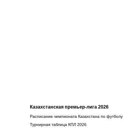
07.08.2026
2
«Тобол»
крупно
проиграл
«Партизану»
Казахстан
близок к
потере ещё
одного
клуба в
еврокубках
Казахстанская премьер-лига 2026
Расписание чемпионата Казахстана по футболу
Турнирная таблица КПЛ 2026