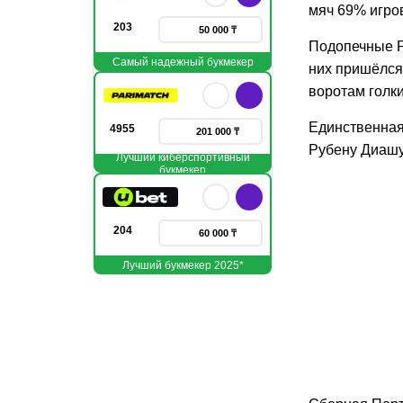
мяч 69% игров
203
50 000 ₸
Подопечные Р
Самый надежный букмекер
них пришёлся
воротам голки
Единственная
4955
201 000 ₸
Рубену Диашу
Лучший киберспортивный
букмекер
204
60 000 ₸
Лучший букмекер 2025*