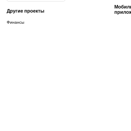
Мобил
Другие проекты
прило
Финансы
К «Тобол»
ФК «Шахтер»
Футзальный клуб
«Семей»