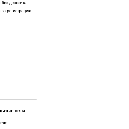
 без депозита
 за регистрацию
льные сети
gram