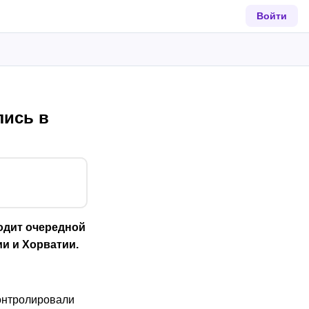
Войти
лись в
ходит очередной
и и Хорватии.
онтролировали