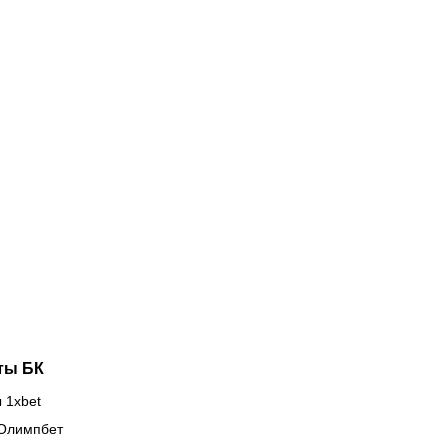
08.2026
1:00
04.08.2026
22:20
ковой
UFC Fight
кошет в
Night 284:
нцовке:
Гамрот
айрат»
встречает
аматично
австралийский
оиграл
шторм,
евски» в
Нургожай
ге
снова
мпионов
спасает
позиции
ты БК
 1xbet
Олимпбет