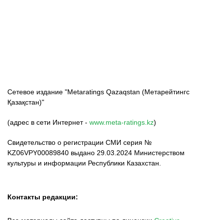
ФК «Кайрат»
ФК «Астана»
ФК «Тобол»
Сетевое издание "Metaratings Qazaqstan (Метарейтингс
Қазақстан)"
(адрес в сети Интернет -
www.meta-ratings.kz
)
Свидетельство о регистрации СМИ серия №
KZ06VPY00089840 выдано 29.03.2024 Министерством
культуры и информации Республики Казахстан.
Контакты редакции: