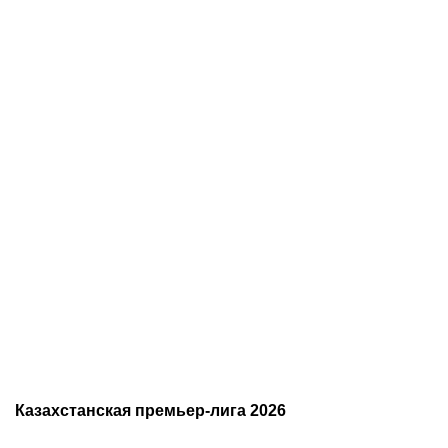
07.08.2026
20:50
07.08.2026
13:01
Нургожай сохранит место
Чемпион Европы и
в UFC: почему Дияр
спаситель «Аякса»: кто
фаворит в бою против
такой Джон ван’т Схип –
Бруну Лопеса
новый тренер сборной
Казахстана
Казахстанская премьер-лига 2026