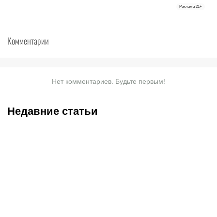
Реклама
21+
Комментарии
Нет комментариев. Будьте первым!
Недавние статьи
08.08.2026
23:40
08.08.2026
19:19
Саралапов – новый
С кем и когда играет