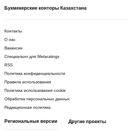
Промокоды Олимп Бет
Промокоды Ubet
Букмекерские конторы Казахстана
Промокод 1xBet
Промокоды Тенниси
Обзор Олимпбет
Обзор Ubet
Промокоды Париматч
Обзор 1xBet
Обзор Ойнабет
Контакты
Обзор Париматч
Обзор Тенниси
О нас
Вакансии
Специально для Metaratings
RSS
Политика конфиденциальности
Правила использования
Политика использования cookie
Обработка персональных данных
Редакционная политика
Региональные версии
Другие проекты