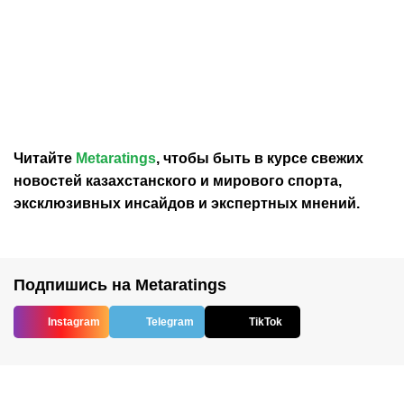
30.07.2026
12:29
30.07.2026
0:39
Карло Анчелотти назвал
В Федерации футбола
главный минус Неймара
Франции выразили
на ЧМ-2026
отношение к плану
Инфантино продать долю
в ЧМ
Читайте
Metaratings
, чтобы быть в курсе свежих
новостей
казахстанского
и мирового спорта,
эксклюзивных инсайдов и экспертных мнений.
Подпишись на Metaratings
Instagram
Telegram
TikTok