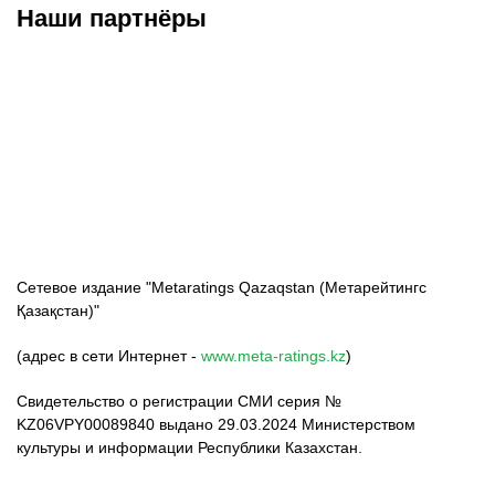
Наши партнёры
ФК «Кайрат»
ФК «Астана»
ФК «Тобол»
Сетевое издание "Metaratings Qazaqstan (Метарейтингс
Қазақстан)"
(адрес в сети Интернет -
www.meta-ratings.kz
)
Свидетельство о регистрации СМИ серия №
KZ06VPY00089840 выдано 29.03.2024 Министерством
культуры и информации Республики Казахстан.