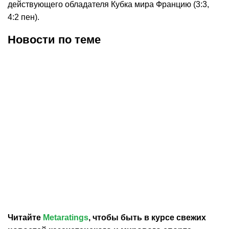
действующего обладателя Кубка мира Францию (3:3,
4:2 пен).
Новости по теме
30.07.2026
12:29
30.07.2026
0:39
Карло Анчелотти назвал
В Федерации футбола
главный минус Неймара
Франции выразили
на ЧМ-2026
отношение к плану
Инфантино продать долю
в ЧМ
Читайте
Metaratings
, чтобы быть в курсе свежих