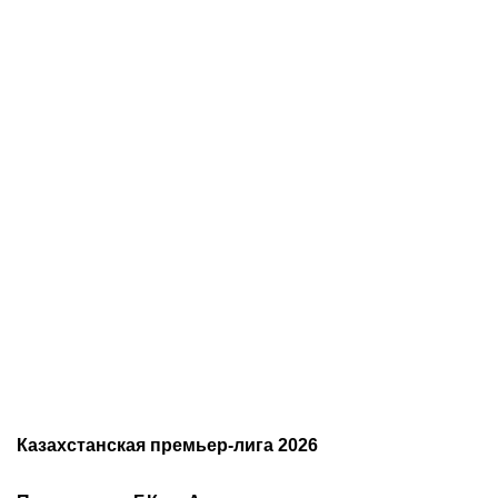
09.08.2026
23:45
09.08.2026
18:58
Историческая победа
С кем и когда играет
казахстанцев и
Сатпаев за «Челси»:
миллионы долларов
полное расписание
призовых: в Астане
матчей лондонцев на
завершились «Игры
предсезонке-2026
будущего»
Казахстанская премьер-лига 2026
Расписание чемпионата
2026