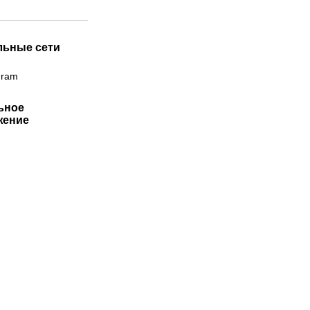
льные сети
gram
ьное
жение