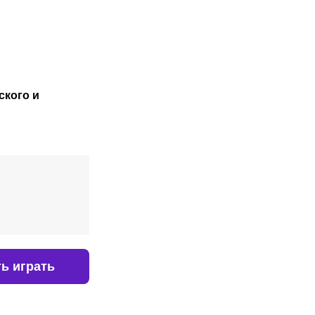
пары матчей
Казахстан –
ли
Канада в
Кубке Билли
еды
Джин Кинг
й
ского
и
ь играть