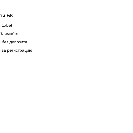
ты БК
 1xbet
Олимпбет
 без депозита
 за регистрацию