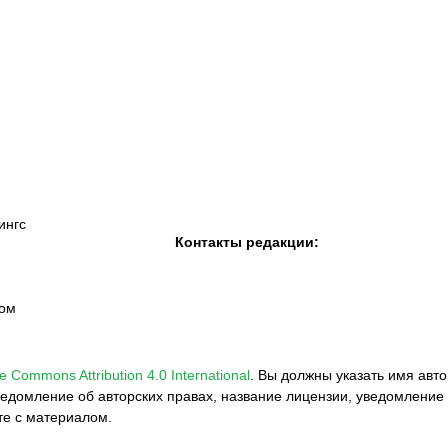
К «Тобол»
ФК «Шахтер»
Футзальный клуб
«Семей»
ингс
Контакты редакции:
вом
e Commons Attribution 4.0 International
.
Вы должны указать имя авто
едомление об авторских правах, название лицензии, уведомление 
те с материалом.