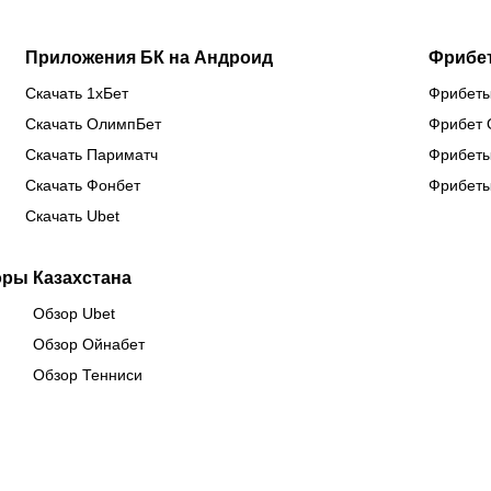
Приложения БК на Андроид
Фрибе
Скачать 1хБет
Фрибеты
Скачать ОлимпБет
Фрибет 
Скачать Париматч
Фрибеты
Скачать Фонбет
Фрибеты
Скачать Ubet
оры Казахстана
Обзор Ubet
Обзор Ойнабет
Обзор Тенниси