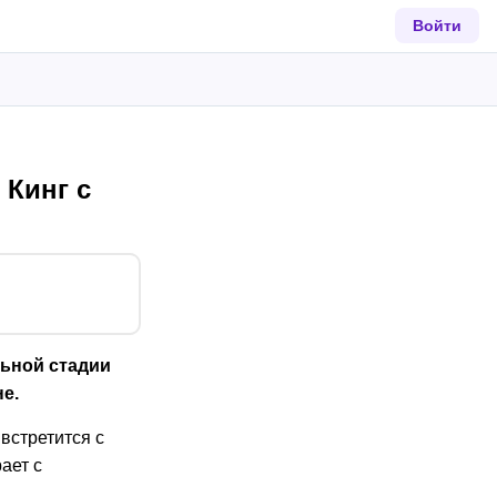
Войти
 Кинг с
льной стадии
е.
встретится с
ает с