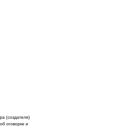
Naiza
БК «Астана»
ФК «Жетысу»
Феде
кибер
Казах
ра (создателя)
об оговорке и