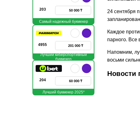
203
50 000 ₸
24 сентября 
запланированы
Самый надежный букмекер
Каждое против
парного. Все 
4955
201 000 ₸
Напомним, лу
Лучший киберспортивный
букмекер
восьми сильн
Новости 
204
60 000 ₸
Лучший букмекер 2025*
31.07.2026
1
Сборная