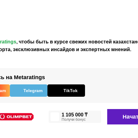
расписание
сыграет с
поднялся в
Кубка Билли
Испанией в
рейтинге
Джин Кинг с
четвертьфинале
Кубка Бил
участием
Кубка Билли
Джин Кинг
сборной
Джин Кинг
после поб
Казахстана
над Канадо
ratings
, чтобы быть в курсе свежих новостей
казахстан
орта, эксклюзивных инсайдов и экспертных мнений.
 на Metaratings
ram
Telegram
TikTok
1 105 000 ₸
Начат
Получи бонус