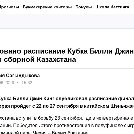
Прогнозы
Букмекерские конторы
Бонусы
Школа беттинга
овано расписание Кубка Билли Джин
м сборной Казахстана
ия Сагындыкова
06.2026
15:32
Кубка Билли Джин Кинг опубликовал расписание фина
орая пройдет с 22 по 27 сентября в китайском Шэньчжэн
стана вступит в борьбу 23 сентября, где в четвертьфинале 
ании. Победитель этого противостояния в полуфинале сыгр
омандой пары Чехия – Великобритания.