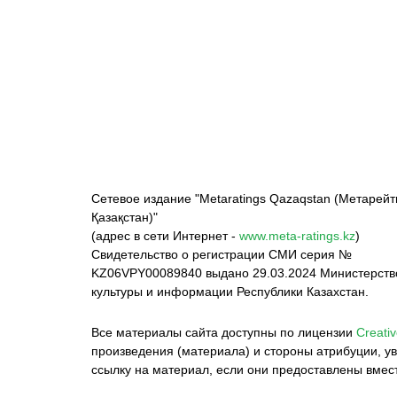
ФК «Кайрат»
ФК «Астана»
Ф
Сетевое издание "Metaratings Qazaqstan (Метарейт
Қазақстан)"
(адрес в сети Интернет -
www.meta-ratings.kz
)
Свидетельство о регистрации СМИ серия №
KZ06VPY00089840 выдано 29.03.2024 Министерст
культуры и информации Республики Казахстан.
Все материалы сайта доступны по лицензии
Creativ
произведения (материала) и стороны атрибуции, ув
ссылку на материал, если они предоставлены вмес