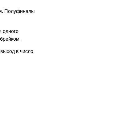
ия. Полуфиналы
и одного
-брейком.
 выход в число
9:03
09.04.2026
13:16
Определены