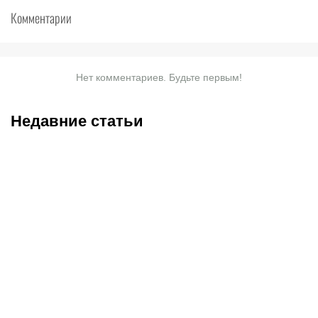
Комментарии
Нет комментариев. Будьте первым!
Недавние статьи
08.08.2026
11:00
07.08.2026
20:50
Битва за призовую
Нургожай сохранит место
тройку и прииртышское
в UFC: почему Дияр
дерби
фаворит в бою против
Бруну Лопеса