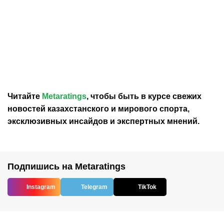
04.08.2026
19:05
09.07.2026
22:01
The Independent
Goal назвал топ-20
составил рейтинг
претендентов на
претендентов на
«Золотой мяч»
завоевание «Золотого
мяча» - 2026
Читайте
Metaratings
, чтобы быть в курсе свежих
новостей
казахстанского
и мирового спорта,
эксклюзивных инсайдов и экспертных мнений.
Подпишись на Metaratings
Instagram
Telegram
TikTok