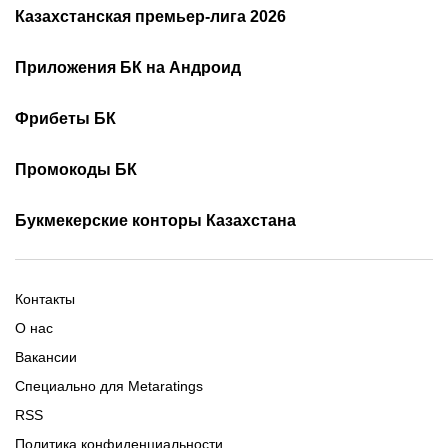
Казахстанская премьер-лига 2026
Расписание чемпионата
2026
Приложения БК на Андроид
Казахстана по футболу
Как смотреть онлайн КПЛ
Турнирная таблица КПЛ
Скачать 1хБет
Скачать Фонбет
Фрибеты БК
Скачать ОлимпБет
Скачать Ubet
Фрибеты 1xbet
Фрибеты без депозита
Скачать Париматч
Промокоды БК
Фрибет Олимпбет
Фрибеты за регистрацию
Промокоды Олимп Бет
Промокоды Ubet
Букмекерские конторы Казахстана
Промокод 1xBet
Промокоды Тенниси
Обзор Олимпбет
Обзор Ubet
Промокоды Париматч
Обзор 1xBet
Обзор Ойнабет
Контакты
Обзор Париматч
Обзор Тенниси
О нас
Вакансии
Специально для Metaratings
RSS
Политика конфиденциальности