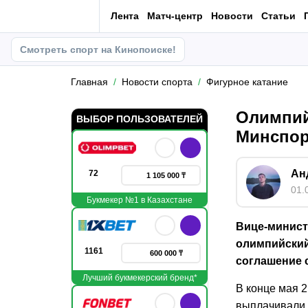
Лента
Матч-центр
Новости
Статьи
Смотреть спорт на Кинопоиске!
Главная
Новости спорта
Фигурное катание
Олимпий
ВЫБОР ПОЛЬЗОВАТЕЛЕЙ
Минспор
Ан
72
1 105 000 ₸
01.
Букмекер №1 в Казахстане
Вице-минист
олимпийский
1161
600 000 ₸
соглашение 
Лучший букмекерский бренд*
В конце мая 2
выплачивали 