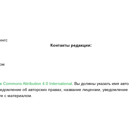
«Семей»
ингс
Контакты редакции:
вом
e Commons Attribution 4.0 International
.
Вы должны указать имя авто
едомление об авторских правах, название лицензии, уведомление 
те с материалом.