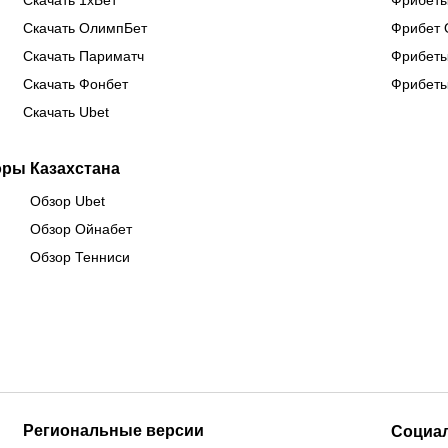
Скачать 1хБет
Фрибеты
Скачать ОлимпБет
Фрибет 
Скачать Париматч
Фрибеты
Скачать Фонбет
Фрибеты
Скачать Ubet
оры Казахстана
Обзор Ubet
Обзор Ойнабет
Обзор Тенниси
Региональные версии
Социа