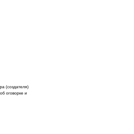
кибер
Казах
ра (создателя)
об оговорке и