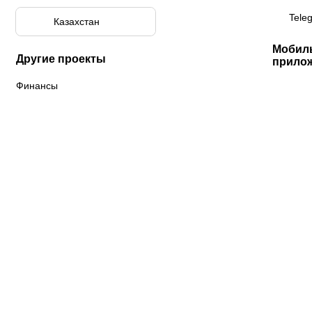
Tele
Казахстан
Мобил
Другие проекты
прило
Финансы
К «Тобол»
ФК «Шахтер»
Футзальный клуб