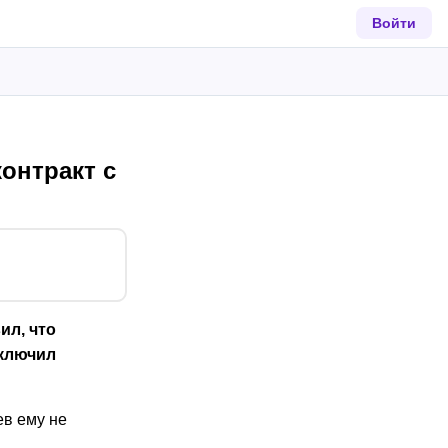
Войти
онтракт с
ил, что
ключил
ев ему не