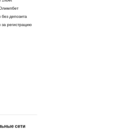
 1xbet
Олимпбет
 без депозита
 за регистрацию
льные сети