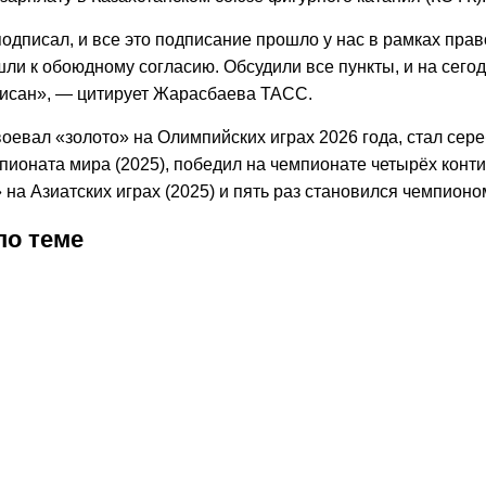
одписал, и все это подписание прошло у нас в рамках прав
ли к обоюдному согласию. Обсудили все пункты, и на сего
писан», — цитирует Жарасбаева ТАСС.
оевал «золото» на Олимпийских играх 2026 года, стал се
ионата мира (2025), победил на чемпионате четырёх конти
 на Азиатских играх (2025) и пять раз становился чемпионо
по теме
2026
0:23
27.06.2026
21:39
22.06.2026
20:19
18.06.2026
14:50
09.06.2026
13:50
09.06.2026
09.06.2026
15:47
01.06.2026
13:28
01.06.2026
12:49
30.05.2026
17:30
30.05.2026
12:26
30.05.20
22:32
30.
инал
«У
Астана
Казахстанские
Шайдорову
Министр
Олимпийский
Олимпийский
В
В
«У
Ринат
В