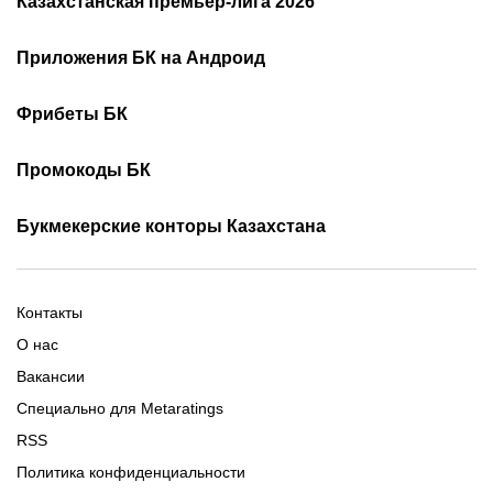
Казахстанская премьер-лига 2026
Расписание чемпионата
2026
Приложения БК на Андроид
Казахстана по футболу
Как смотреть онлайн КПЛ
Турнирная таблица КПЛ
Скачать 1хБет
Скачать Фонбет
Фрибеты БК
Скачать ОлимпБет
Скачать Ubet
Фрибеты 1xbet
Фрибеты без депозита
Скачать Париматч
Промокоды БК
Фрибет Олимпбет
Фрибеты за регистрацию
Промокоды Олимп Бет
Промокоды Ubet
Букмекерские конторы Казахстана
Промокод 1xBet
Промокоды Тенниси
Обзор Олимпбет
Обзор Ubet
Промокоды Париматч
Обзор 1xBet
Обзор Ойнабет
Контакты
Обзор Париматч
Обзор Тенниси
О нас
Вакансии
Специально для Metaratings
RSS
Политика конфиденциальности