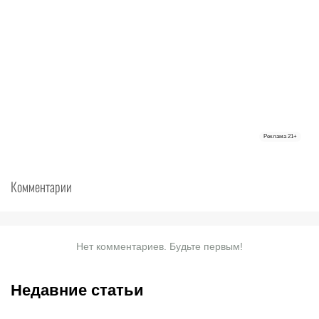
Реклама
21+
Комментарии
Нет комментариев. Будьте первым!
Недавние статьи