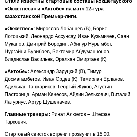
Стали известны стартовые составы кокшетауского
«Окжетпеса» и «Актобе» на матч 12-тура
казахстанской Премьер-лиги.
«Окжетпес»:
Мирослав Лобанцев (В), Борис
Лотоцький, Леонардо Ассунсау, Иван Кузьмичев, Саян
Муканов, Дмитрий Бородин, Абинур Нурымбет,
Нургайни Бурибаев, Бектемир Абдуманнонов,
Владислав Васильев, Оралхан Омиртаев (К);
«Актобе»:
Александр Заруцкий (В), Тимур
Досмагамбетов, Иван Ордец (К), Темирлан Ерланов,
Адильхан Танжариков, Георгий Жуков, Агустин
Пасторица, Арман Кенесов, Айдин Зелькович, Виталий
Латурнус, Артур Шушеначев.
Главные тренеры:
Ринат Алюетов – Штефан
Таркович.
Стартовый свисток встречи прозвучит в 15:00.