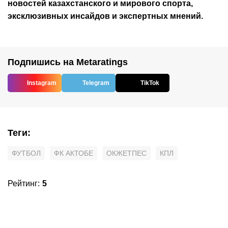
новостей
казахстанского
и мирового спорта,
эксклюзивных инсайдов и экспертных мнений.
Подпишись на Metaratings
Instagram
Telegram
TikTok
Теги
:
ФУТБОЛ
ФК АКТОБЕ
ОКЖЕТПЕС
КПЛ
Рейтинг
:
5