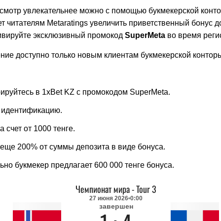
осмотр увлекательнее можно с помощью букмекерской конто
т читателям Metaratings увеличить приветственный бонус до
тивируйте эксклюзивный промокод
SuperMeta
во время реги
ние доступно только новым клиентам букмекерской контор
ируйтесь в 1xBet KZ с промокодом SuperMeta.
 идентификацию.
а счет от 1000 тенге.
еще 200% от суммы депозита в виде бонуса.
но букмекер предлагает 600 000 тенге бонуса.
Чемпионат мира
-
Tour 3
27 июня 2026
0:00
завершен