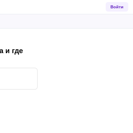
Войти
 и где