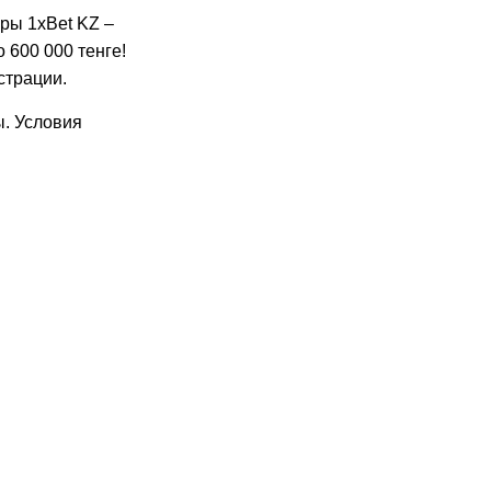
ры 1xBet KZ –
 600 000 тенге!
страции.
ы. Условия