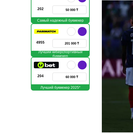
202
50 000 ₸
Самый надежный букмекер
4955
201 000 ₸
Лучший киберспортивный
букмекер
204
60 000 ₸
Лучший букмекер 2025*