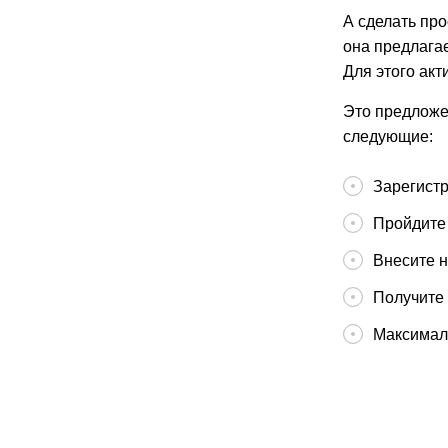
А сделать пр
она предлагае
Для этого ак
Это предложе
следующие:
Зарегистр
Пройдите
Внесите н
Получите 
Максималь