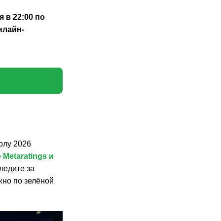
 в 22:00 по
нлайн-
олу 2026
 Metaratings и
ледите за
жно по зелёной