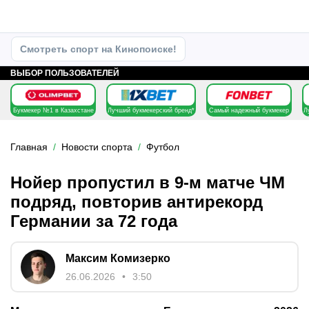
Смотреть спорт на Кинопоиске!
ВЫБОР ПОЛЬЗОВАТЕЛЕЙ
Букмекер №1 в Казахстане
Лучший букмекерский бренд*
Самый надежный букмекер
Л
Главная
Новости спорта
Футбол
Нойер пропустил в 9-м матче ЧМ
подряд, повторив антирекорд
Германии за 72 года
Максим Комизерко
26.06.2026
3:50