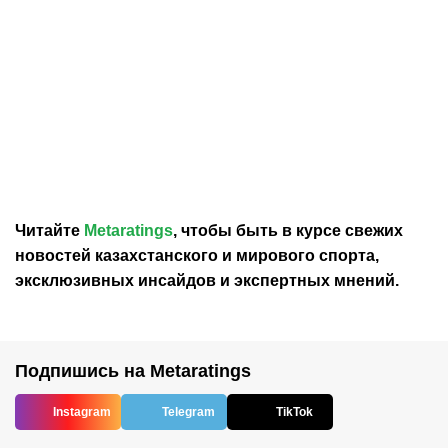
30.07.2026
12:29
30.07.2026
0:39
Карло Анчелотти назвал
В Федерации футбола
главный минус Неймара
Франции выразили
на ЧМ-2026
отношение к плану
Инфантино продать долю
в ЧМ
Читайте
Metaratings
, чтобы быть в курсе свежих
новостей
казахстанского
и мирового спорта,
эксклюзивных инсайдов и экспертных мнений.
Подпишись на Metaratings
Instagram
Telegram
TikTok