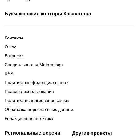
Фрибет Олимпбет
Фрибеты за регистрацию
Промокоды Олимп Бет
Промокоды Ubet
Букмекерские конторы Казахстана
Промокод 1xBet
Промокоды Тенниси
Обзор Олимпбет
Обзор Ubet
Промокоды Париматч
Обзор 1xBet
Обзор Ойнабет
Контакты
Обзор Париматч
Обзор Тенниси
О нас
Вакансии
Специально для Metaratings
RSS
Политика конфиденциальности
Правила использования
Политика использования cookie
Обработка персональных данных
Редакционная политика
Региональные версии
Другие проекты