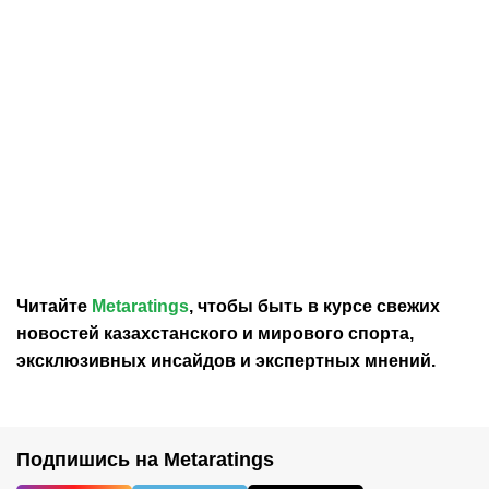
30.07.2026
12:29
30.07.2026
0:39
Карло Анчелотти назвал
В Федерации футбола
главный минус Неймара
Франции выразили
на ЧМ-2026
отношение к плану
Инфантино продать долю
в ЧМ
Читайте
Metaratings
, чтобы быть в курсе свежих
новостей
казахстанского
и мирового спорта,
эксклюзивных инсайдов и экспертных мнений.
Подпишись на Metaratings