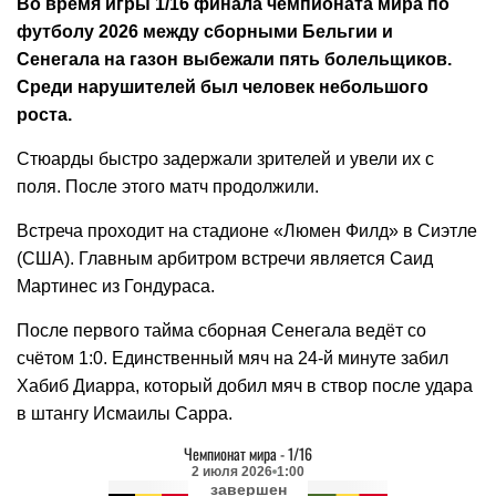
Во время игры 1/16 финала чемпионата мира по
футболу 2026 между сборными Бельгии и
Сенегала на газон выбежали пять болельщиков.
Среди нарушителей был человек небольшого
роста.
Стюарды быстро задержали зрителей и увели их с
поля. После этого матч продолжили.
Встреча проходит на стадионе «Люмен Филд» в Сиэтле
(США). Главным арбитром встречи является Саид
Мартинес из Гондураса.
После первого тайма сборная Сенегала ведёт со
счётом 1:0. Единственный мяч на 24-й минуте забил
Хабиб Диарра, который добил мяч в створ после удара
в штангу Исмаилы Сарра.
Чемпионат мира
-
1/16
2 июля 2026
1:00
завершен