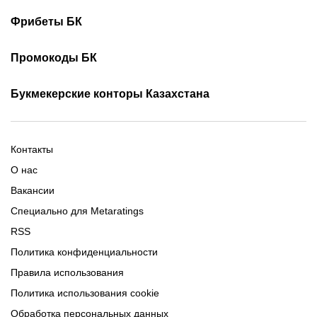
Турнирная таблица КПЛ
Скачать 1хБет
Скачать Фонбет
Фрибеты БК
Скачать ОлимпБет
Скачать Ubet
Фрибеты 1xbet
Фрибеты без депозита
Скачать Париматч
Промокоды БК
Фрибет Олимпбет
Фрибеты за регистрацию
Промокоды Олимп Бет
Промокоды Ubet
Букмекерские конторы Казахстана
Промокод 1xBet
Промокоды Тенниси
Обзор Олимпбет
Обзор Ubet
Промокоды Париматч
Обзор 1xBet
Обзор Ойнабет
Контакты
Обзор Париматч
Обзор Тенниси
О нас
Вакансии
Специально для Metaratings
RSS
Политика конфиденциальности
Правила использования
Политика использования cookie
Обработка персональных данных