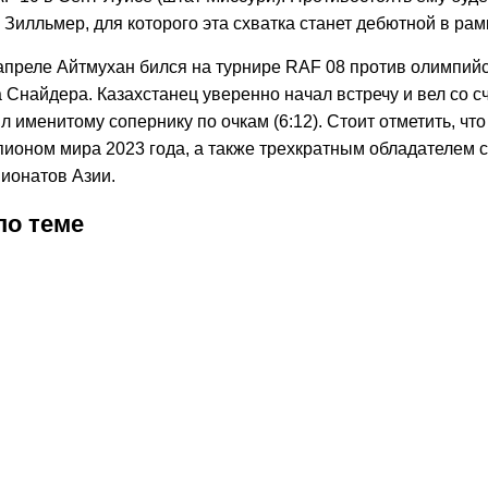
Зилльмер, для которого эта схватка станет дебютной в рамк
апреле Айтмухан бился на турнире RAF 08 против олимпий
Снайдера. Казахстанец уверенно начал встречу и вел со сч
ил именитому сопернику по очкам (6:12). Стоит отметить, чт
пионом мира 2023 года, а также трехкратным обладателем
ионатов Азии.
по теме
.2026
6:22
01.06.2026
12:05
26.05.2026
10:28
26.05.2026
19:01
16.05.2026
10:04
16.05.2026
23:23
12.05.2026
15:16
26.04.2026
13:06
19.04.202
7:4
19
риканский
Ризабек
Ризабек
Ризабек
Ризабек
Ризабек
Названа
Казахстанец
Айтмуха
Ай
циалист
Айтмухан
Айтмухан
Айтмухан
Айтмухан
Айтмухан
дата
Айтмухан
обратил
и