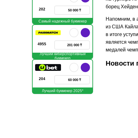
борец Хейден 
202
50 000 ₸
Напомним, в 
Самый надежный букмекер
из США Кайла 
в итоге уступ
является чем
4955
201 000 ₸
медалей чемп
Лучший киберспортивный
букмекер
Новости 
204
60 000 ₸
Лучший букмекер 2025*
14.06.2026
13.06
1
Ризабек
Аме
Айтмухан
спе