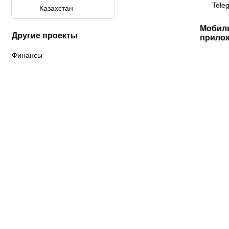
Tele
Казахстан
Мобил
Другие проекты
прило
Финансы
К «Тобол»
ФК «Шахтер»
Футзальный клуб
«Семей»