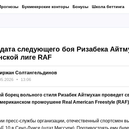
Прогнозы
Букмекерские конторы
Бонусы
Школа беттинга
 дата следующего боя Ризабека Айтм
нской лиге RAF
иржан Солтангельдинов
05.2026
13:06
ий борец вольного стиля Ризабек Айтмухан проведет с
мериканском промоушене Real American Freestyle (RAF)
и пресс-службы организации, отечественный спортсмен вы
F 10 в Сент-Луисе (штат Миссури). Противостоять ему буд