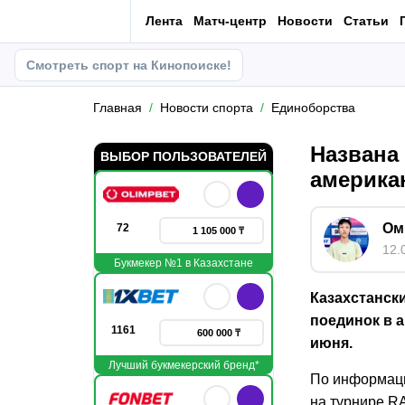
Лента
Матч-центр
Новости
Статьи
Смотреть спорт на Кинопоиске!
Главная
Новости спорта
Единоборства
Названа
ВЫБОР ПОЛЬЗОВАТЕЛЕЙ
америка
Ом
72
1 105 000 ₸
12.
Букмекер №1 в Казахстане
Казахстанск
поединок в а
1161
600 000 ₸
июня.
Лучший букмекерский бренд*
По информаци
на турнире RA