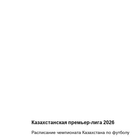
09.08.2026
2
Историческ
победа
казахстанце
и
миллионы
долларов
призовых:
в Астане
завершилис
«Игры
будущего»
Казахстанская премьер-лига 2026
Расписание чемпионата Казахстана по футболу